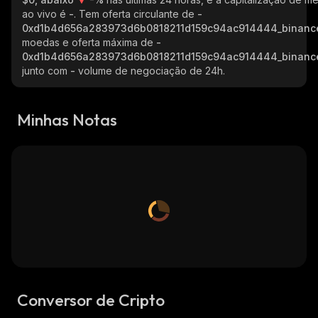
ao vivo é
-
. Tem oferta circulante de
-
0xd1b4d656a283973d6b0818211d159c94ac914444_binanc
moedas e oferta máxima de
-
0xd1b4d656a283973d6b0818211d159c94ac914444_binanc
junto com
-
volume de negociação de 24h.
Minhas Notas
Conversor de Cripto