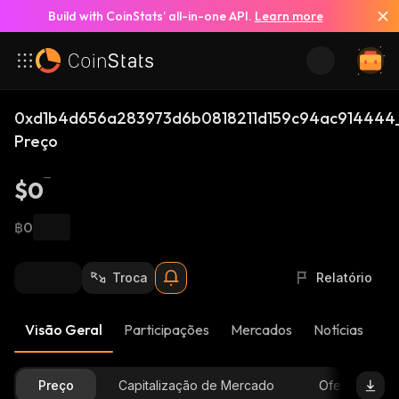
Build with CoinStats’ all-in-one API.
Learn more
0xd1b4d656a283973d6b0818211d159c94ac914444_
Preço
$0
฿0
Troca
Relatório
Visão Geral
Participações
Mercados
Notícias
At
Preço
Capitalização de Mercado
Oferta Dispon