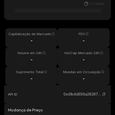
Capitalização de Mercado
FDV
-
-
Volume em 24h
Vol/Cap Mercado 24h
-
-
Suprimento Total
Moedas em Circulação
-
-
0xd1b4d656a283973d6b0818211d159c94ac914444_binance_smart
API ID
Mudança de Preço