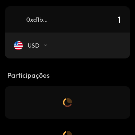
0xd1b4d656a283973d6b0818211d159c94ac914444_binance_smart
USD
Participações