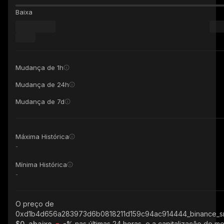
Baixa
Mudança de 1h
Mudança de 24h
Mudança de 7d
Máxima Histórica
-
Mínima Histórica
-
O preço de
0xd1b4d656a283973d6b0818211d159c94ac914444_binance_s
$0, abaixo
-%
nas últimas 24 horas, e a capitalização de m