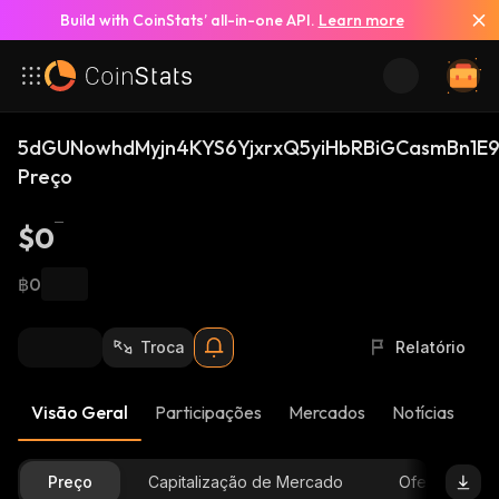
Build with CoinStats’ all-in-one API.
Learn more
5dGUNowhdMyjn4KYS6YjxrxQ5yiHbRBiGCasmBn1E9
Preço
$0
฿0
Troca
Relatório
Visão Geral
Participações
Mercados
Notícias
At
Preço
Capitalização de Mercado
Oferta Dispon