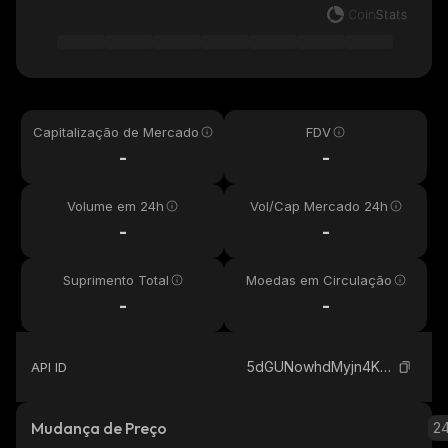
Capitalização de Mercado
FDV
-
-
Volume em 24h
Vol/Cap Mercado 24h
-
-
Suprimento Total
Moedas em Circulação
-
-
5dGUNowhdMyjn4KYS6YjxrxQ5yiHbRBiGCasmBn1E92v_solana
API ID
Mudança de Preço
2