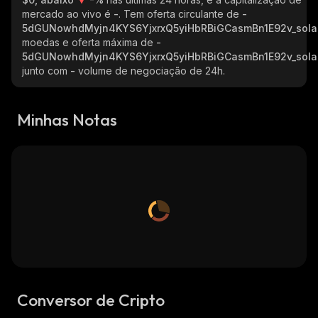
mercado ao vivo é
-
. Tem oferta circulante de
-
5dGUNowhdMyjn4KYS6YjxrxQ5yiHbRBiGCasmBn1E92v_sola
moedas e oferta máxima de
-
5dGUNowhdMyjn4KYS6YjxrxQ5yiHbRBiGCasmBn1E92v_sola
junto com
-
volume de negociação de 24h.
Minhas Notas
Conversor de Cripto