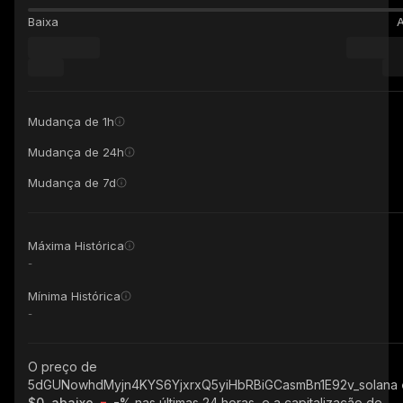
Baixa
A
Mudança de 1h
Mudança de 24h
Mudança de 7d
Máxima Histórica
-
Mínima Histórica
-
O preço de
5dGUNowhdMyjn4KYS6YjxrxQ5yiHbRBiGCasmBn1E92v_solana
$0, abaixo
-%
nas últimas 24 horas, e a capitalização de