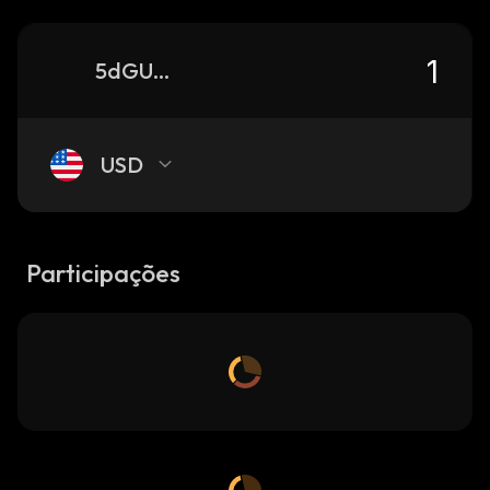
5dGUNowhdMyjn4KYS6YjxrxQ5yiHbRBiGCasmBn1E92v_solana
USD
Participações