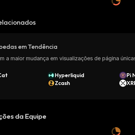
elacionados
oedas em Tendência
m a maior mudança em visualizações de página únicas
Cat
Hyperliquid
Pi 
Zcash
XR
ções da Equipe