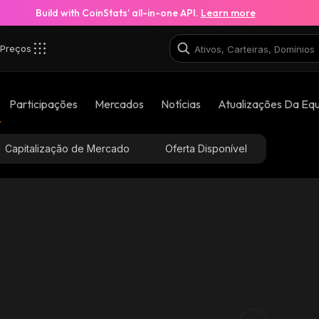
Build with CoinStats’ all-in-one API.
Learn more
Preços
oNvX_solana
Participações
Mercados
Notícias
Atualizações Da Eq
6SY4WvzFfusN8DqmZCZU17CoxoBQKnQsP2UyGsx
Capitalização de Mercado
Oferta Disponível