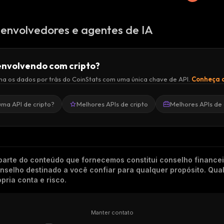
envolvedores e agentes de IA
nvolvendo com cripto?
a os dados por trás do CoinStats com uma única chave de API.
Conheça a
uma API de cripto?
Melhores APIs de cripto
Melhores APIs de 
arte do conteúdo que fornecemos constitui conselho finance
conselho destinado a você confiar para qualquer propósito. Qu
pria conta e risco.
Manter contato