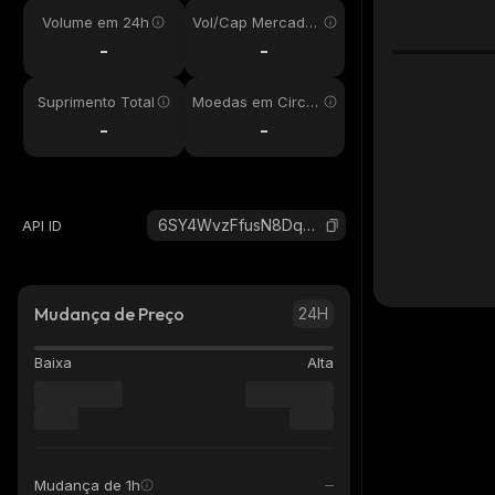
Volume em 24h
Vol/Cap Mercado
24h
-
-
Suprimento Total
Moedas em Circul
ação
-
-
6SY4WvzFfusN8DqmZCZU17CoxoBQKnQsP2UyGsxaoNvX_solana
API ID
Mudança de Preço
24H
Baixa
Alta
Mudança de 1h