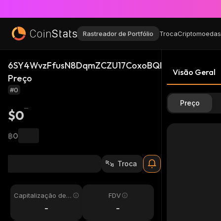
Rastreador de Portfólio
Troca
Criptomoedas
6SY4WvzFfusN8DqmZCZU17CoxoBQKnQsP2UyGsxa
Visão Geral
Preço
#0
Preço
$0
฿0
Troca
Capitalização de
FDV
Mercado
-
-