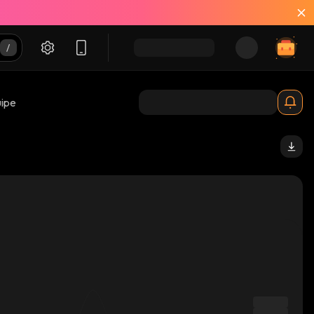
uipe
aoNvX_solana