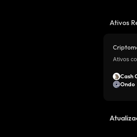
Ativos R
Criptom
Ativos co
Cash 
Ondo
Atualiza