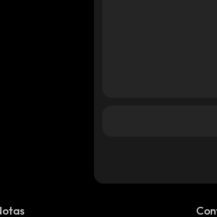
ana
olana
olana
Notas
Con