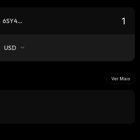
6SY4WvzFfusN8DqmZCZU17CoxoBQKnQsP2UyGsxaoNvX_solana
USD
Ver Mais