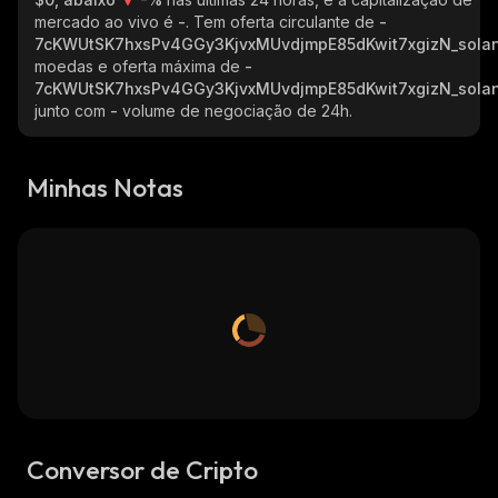
mercado ao vivo é
-
. Tem oferta circulante de
-
7cKWUtSK7hxsPv4GGy3KjvxMUvdjmpE85dKwit7xgizN_sola
moedas e oferta máxima de
-
7cKWUtSK7hxsPv4GGy3KjvxMUvdjmpE85dKwit7xgizN_sola
junto com
-
volume de negociação de 24h.
Minhas Notas
Conversor de Cripto