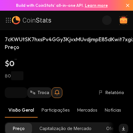
Build with CoinStats’ all-in-one API.
Learn more
7cKWUtSK7hxsPv4GGy3KjvxMUvdjmpE85dKwit7xgi
Preço
$0
฿0
Troca
Relatório
Visão Geral
Participações
Mercados
Notícias
At
Preço
Capitalização de Mercado
Oferta Dispon