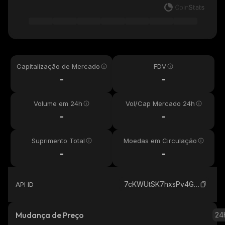
Capitalização de Mercado
FDV
-
-
Volume em 24h
Vol/Cap Mercado 24h
-
-
Suprimento Total
Moedas em Circulação
-
-
7cKWUtSK7hxsPv4GGy3KjvxMUvdjmpE85dKwit7xgizN_solana
API ID
Mudança de Preço
24