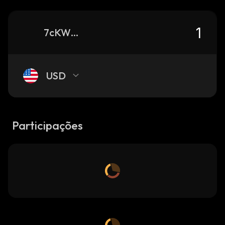
7cKWUtSK7hxsPv4GGy3KjvxMUvdjmpE85dKwit7xgizN_solana
USD
Participações