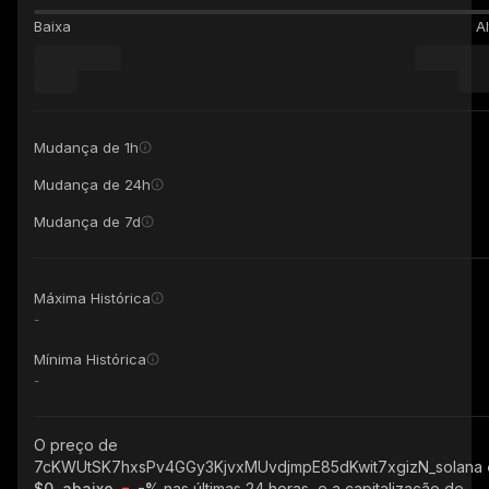
Baixa
Al
Mudança de 1h
Mudança de 24h
Mudança de 7d
Máxima Histórica
-
Mínima Histórica
-
O preço de
7cKWUtSK7hxsPv4GGy3KjvxMUvdjmpE85dKwit7xgizN_solana
$0, abaixo
-%
nas últimas 24 horas, e a capitalização de