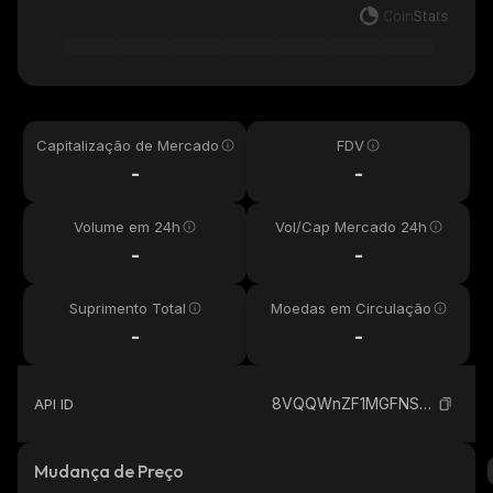
Capitalização de Mercado
FDV
-
-
Volume em 24h
Vol/Cap Mercado 24h
-
-
Suprimento Total
Moedas em Circulação
-
-
8VQQWnZF1MGFNSSb4j15w1cAx33rXee1e83oC2w9WBx7_solana
API ID
Mudança de Preço