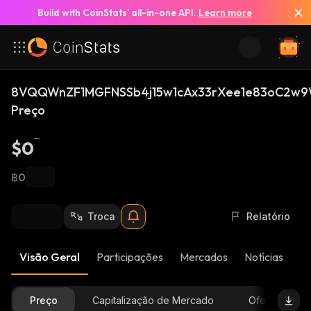
Build with CoinStats’ all-in-one API.
Learn more
8VQQWnZF1MGFNSSb4j15w1cAx33rXee1e83oC2w9
Preço
$0
฿0
Troca
Relatório
Visão Geral
Participações
Mercados
Notícias
At
Preço
Capitalização de Mercado
Oferta Dispon