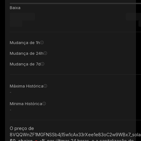
Baixa
Mudança de 1h
Mudança de 24h
Mudança de 7d
Máxima Histórica
-
Mínima Histórica
-
O preço de
8VQQWnZF1MGFNSSb4j15w1cAx33rXee1e83oC2w9WBx7_sol
$0, abaixo
-%
nas últimas 24 horas, e a capitalização de