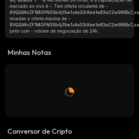
mercado ao vivo é
-
. Tem oferta circulante de
-
8VQQWnZF1MGFNSSb4j15w1cAx33rXee1e83oC2w9WBx7_so
moedas e oferta máxima de
-
8VQQWnZF1MGFNSSb4j15w1cAx33rXee1e83oC2w9WBx7_so
junto com
-
volume de negociação de 24h.
Minhas Notas
Conversor de Cripto