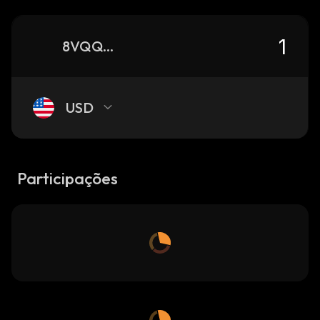
8VQQWnZF1MGFNSSb4j15w1cAx33rXee1e83oC2w9WBx7_solana
USD
Participações