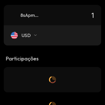
8sApmitfix7yZ3eQH87p78ExXy4xxma3bR4M1zCidE2R_solana
USD
Participações