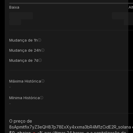
Baixa
Al
Mudança de 1h
Mudança de 24h
Mudança de 7d
Máxima Histórica
-
Mínima Histórica
-
O preço de
8sApmitfix7yZ3eQH87p78ExXy4xxma3bR4M1zCidE2R_solana
$0, abaixo
-%
nas últimas 24 horas, e a capitalização de