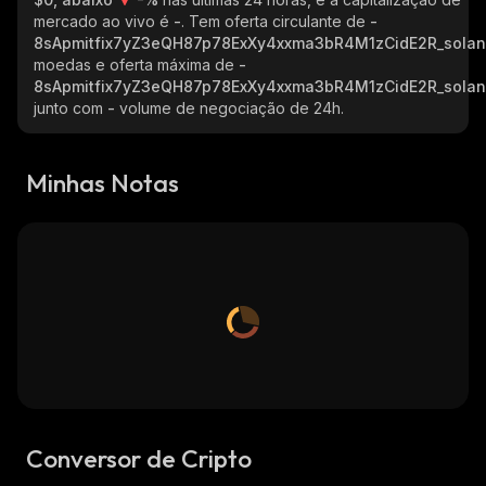
mercado ao vivo é
-
. Tem oferta circulante de
-
8sApmitfix7yZ3eQH87p78ExXy4xxma3bR4M1zCidE2R_sola
moedas e oferta máxima de
-
8sApmitfix7yZ3eQH87p78ExXy4xxma3bR4M1zCidE2R_sola
junto com
-
volume de negociação de 24h.
Minhas Notas
Conversor de Cripto