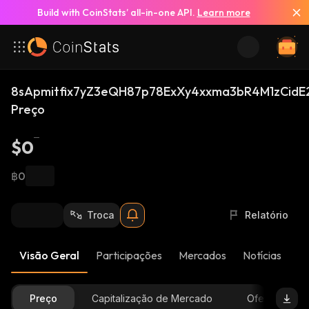
Build with CoinStats’ all-in-one API.
Learn more
8sApmitfix7yZ3eQH87p78ExXy4xxma3bR4M1zCidE
Preço
$0
฿0
Troca
Relatório
Visão Geral
Participações
Mercados
Notícias
At
Preço
Capitalização de Mercado
Oferta Dispon