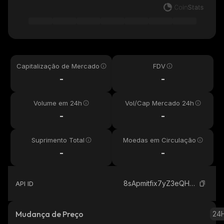
Capitalização de Mercado
FDV
-
-
Volume em 24h
Vol/Cap Mercado 24h
-
-
Suprimento Total
Moedas em Circulação
-
-
8sApmitfix7yZ3eQH87p78ExXy4xxma3bR4M1zCidE2R_solana
API ID
Mudança de Preço
24