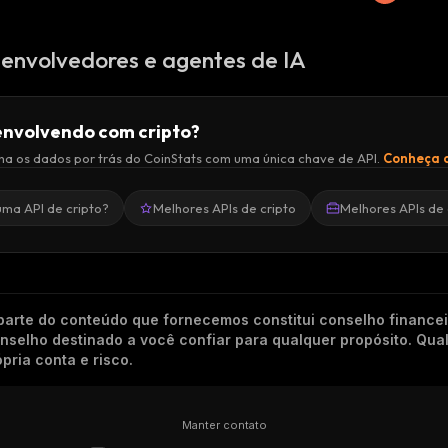
envolvedores e agentes de IA
nvolvendo com cripto?
a os dados por trás do CoinStats com uma única chave de API.
Conheça a
uma API de cripto?
Melhores APIs de cripto
Melhores APIs de 
arte do conteúdo que fornecemos constitui conselho finance
conselho destinado a você confiar para qualquer propósito. Qu
pria conta e risco.
Manter contato