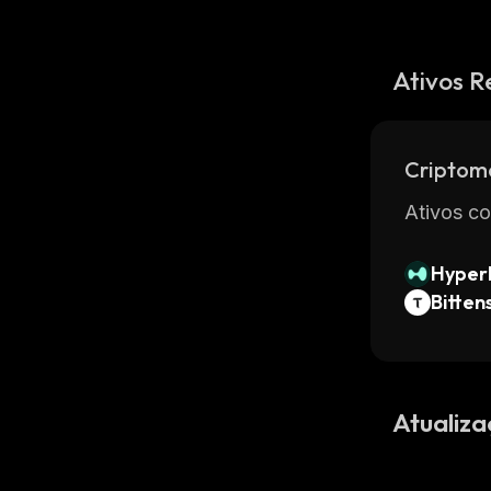
Ativos R
Criptom
Ativos co
Hyperl
Bitten
Atualiza