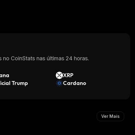
 no CoinStats nas últimas 24 horas.
lana
XRP
icial Trump
Cardano
Ver Mais