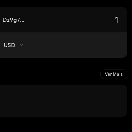
Dz9g7KgGNQBXHTZ2sn58PXPvjN9SYY47h74oz1aF3Msm_solana
USD
Ver Mais