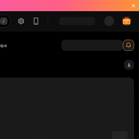
uipe
sm_solana