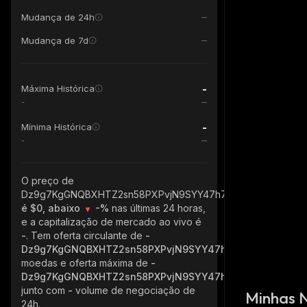
Mudança de 24h
Mudança de 7d
-
Máxima Histórica
-
-
Mínima Histórica
-
O preço de
Dz9g7KgGNQBXHTZ2sn58PXPvjN9SYY47h74oz1aF3Msm_sola
é $0, abaixo
-%
nas últimas 24 horas,
e a capitalização de mercado ao vivo é
-
. Tem oferta circulante de
-
Dz9g7KgGNQBXHTZ2sn58PXPvjN9SYY47h74oz1aF3Msm_s
moedas e oferta máxima de
-
Dz9g7KgGNQBXHTZ2sn58PXPvjN9SYY47h74oz1aF3Msm_s
junto com
-
volume de negociação de
Minhas 
24h.