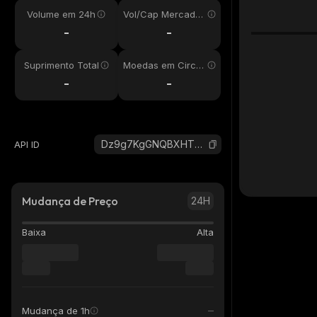
Volume em 24h
Vol/Cap Mercado
24h
-
-
Suprimento Total
Moedas em Circul
ação
-
-
Dz9g7KgGNQBXHTZ2sn58PXPvjN9SYY47h74oz1aF3Msm_solana
API ID
Mudança de Preço
24H
Baixa
Alta
Mudança de 1h