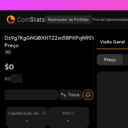
Rastreador de Portfólio
Troca
Criptomoedas
Dz9g7KgGNQBXHTZ2sn58PXPvjN9SYY47h74oz1aF3
Visão Geral
Preço
#0
Preço
$0
฿0
Troca
Capitalização de
FDV
Mercado
-
-