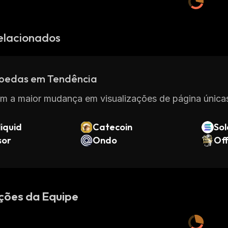
elacionados
oedas em Tendência
m a maior mudança em visualizações de página únicas
iquid
Catecoin
So
sor
Ondo
Off
ções da Equipe