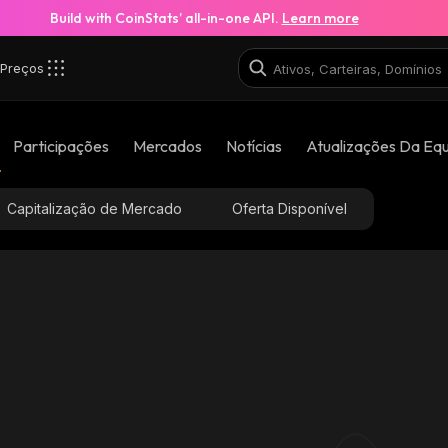
Build with CoinStats’ all-in-one API.
Learn more
Preços
Msm_solana
Participações
Mercados
Notícias
Atualizações Da Eq
Dz9g7KgGNQBXHTZ2sn58PXPvjN9SYY47h74oz1aF3M
Capitalização de Mercado
Oferta Disponível