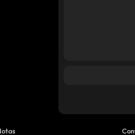
na
olana
olana
Notas
Con