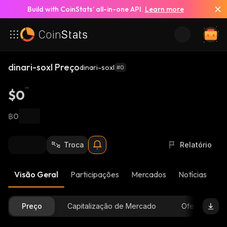
Build with CoinStats’ all-in-one API.
Learn more
dinari-soxl Preço
dinari-soxl
#0
$0
฿0
Troca
Relatório
Visão Geral
Participações
Mercados
Notícias
At
Preço
Capitalização de Mercado
Oferta Dispon