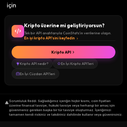
için
Kripto üzerine mi geliştiriyorsun?
Tek bir API anahtarıyla CoinStats'in verilerine ulaşın.
En iyi kripto API'sini keşfedin
Kripto API
Kripto API nedir?
En İyi Kripto API'leri
En İyi Cüzdan API'leri
Sorumluluk Reddi
.
Sağladığımız içeriğin hiçbir kısmı, coin fiyatları
üzerine finansal tavsiye, hukuki tavsiye veya herhangi bir amaç için
güvenmeniz gereken başka bir tür tavsiye oluşturmaz. İçeriğimizi
tamamen kendi riskiniz ve takdiriniz dahilinde kullanır veya güvenirsiniz.