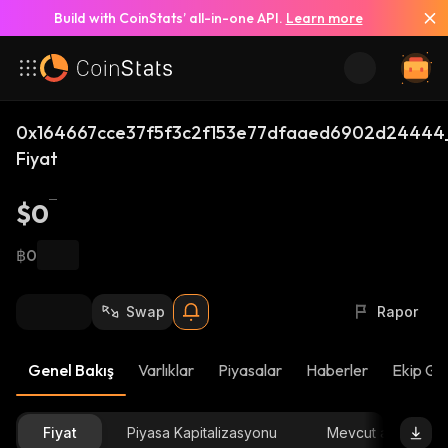
Build with CoinStats’ all-in-one API.
Learn more
0x164667cce37f5f3c2f153e77dfaaed6902d24444
Fiyat
$0
฿0
Swap
Rapor
Genel Bakış
Varlıklar
Piyasalar
Haberler
Ekip Gü
Fiyat
Piyasa Kapitalizasyonu
Mevcut arz