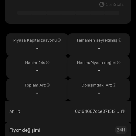
Piyasa Kapitalizasyonu
Tamamen seyreltilmiş
-
-
Hacim 24s
Hacim/Piyasa değeri
-
-
Toplam Arz
Dolaşımdaki Arz
-
-
0x164667cce37f5f3c2f153e77dfaaed6902d24444_binance_smart
API ID
Fiyat değişimi
24H