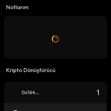
Notlarım
Kripto Dönüştürücü
0x164667cce37f5f3c2f153e77dfaaed6902d24444_binance_smart