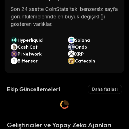
Son 24 saatte CoinStats'taki benzersiz sayfa
görüntülemelerinde en büyük değişikliği
gösteren varlıklar.
Hyperliquid
Solana
Cash Cat
Ondo
Pi Network
XRP
Bittensor
Catecoin
Ekip Güncellemeleri
Daha fazlası
Geliştiriciler ve Yapay Zeka Ajanları