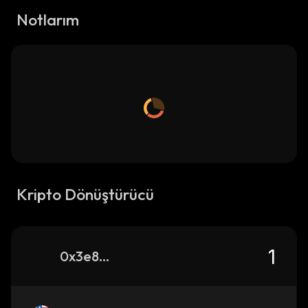
Notlarım
Kripto Dönüştürücü
0x3e8514761cd8af944ea05d6d30b6e6d5e3684444_binance_smart