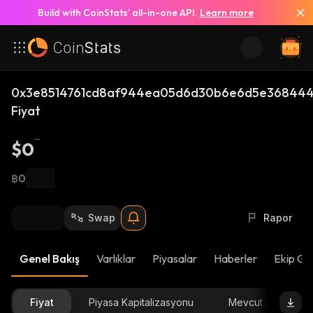
Build with CoinStats’ all-in-one API.
Learn more
0x3e8514761cd8af944ea05d6d30b6e6d5e368444
Fiyat
$0
฿0
Swap
Rapor
Genel Bakış
Varlıklar
Piyasalar
Haberler
Ekip Gü
Fiyat
Piyasa Kapitalizasyonu
Mevcut arz