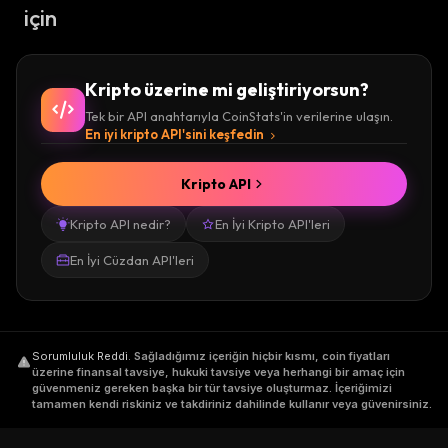
için
Kripto üzerine mi geliştiriyorsun?
Tek bir API anahtarıyla CoinStats'in verilerine ulaşın.
En iyi kripto API'sini keşfedin
Kripto API
Kripto API nedir?
En İyi Kripto API'leri
En İyi Cüzdan API'leri
Sorumluluk Reddi
.
Sağladığımız içeriğin hiçbir kısmı, coin fiyatları
üzerine finansal tavsiye, hukuki tavsiye veya herhangi bir amaç için
güvenmeniz gereken başka bir tür tavsiye oluşturmaz. İçeriğimizi
tamamen kendi riskiniz ve takdiriniz dahilinde kullanır veya güvenirsiniz.