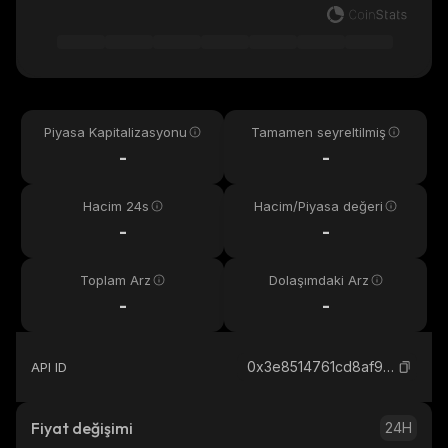
Piyasa Kapitalizasyonu
Tamamen seyreltilmiş
-
-
Hacim 24s
Hacim/Piyasa değeri
-
-
Toplam Arz
Dolaşımdaki Arz
-
-
0x3e8514761cd8af944ea05d6d30b6e6d5e3684444_binance_smart
API ID
Fiyat değişimi
24H