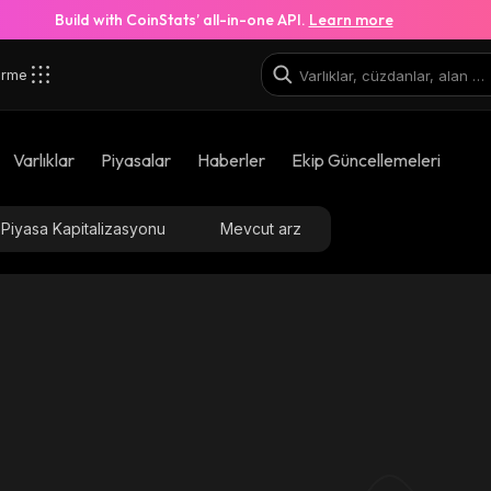
Build with CoinStats’ all-in-one API.
Learn more
irme
robinhood
Varlıklar
Piyasalar
Haberler
Ekip Güncellemeleri
0x58f8f6270884bc0d25b11007a112a95756d13788_robi
Piyasa Kapitalizasyonu
Mevcut arz