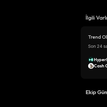
İlgili Varl
Trend Ol
Son 24 sa
Hyperl
Cash 
Ekip Gün