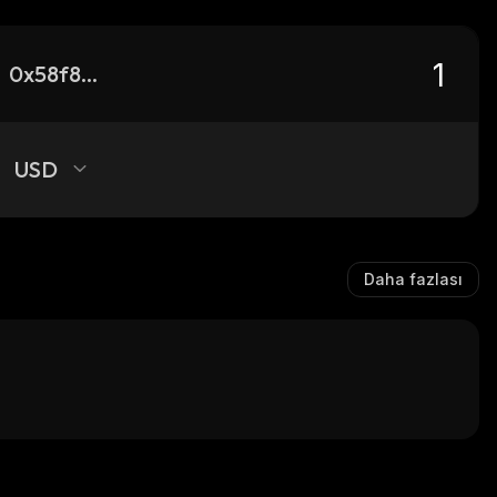
0x58f8f6270884bc0d25b11007a112a95756d13788_robinhood
USD
Daha fazlası