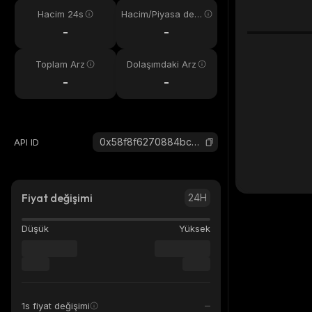
Hacim 24s
Hacim/Piyasa değ
eri
-
-
Toplam Arz
Dolaşımdaki Arz
-
-
0x58f8f6270884bc0d25b11007a112a95756d13788_robinhood
API ID
Fiyat değişimi
24H
Düşük
Yüksek
1s fiyat değişimi