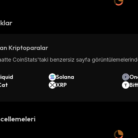
ıklar
an Kriptoparalar
atte CoinStats'taki benzersiz sayfa görüntülemelerinde 
iquid
Solana
On
Cat
XRP
Bit
cellemeleri