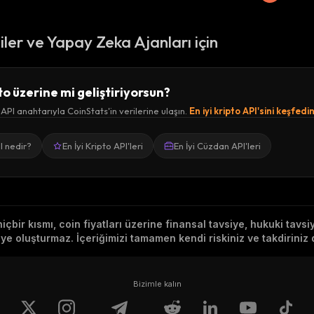
ciler ve Yapay Zeka Ajanları için
to üzerine mi geliştiriyorsun?
 API anahtarıyla CoinStats'in verilerine ulaşın.
En iyi kripto API'sini keşfedi
I nedir?
En İyi Kripto API'leri
En İyi Cüzdan API'leri
hiçbir kısmı, coin fiyatları üzerine finansal tavsiye, hukuki tavs
e oluşturmaz. İçeriğimizi tamamen kendi riskiniz ve takdiriniz d
Bizimle kalın