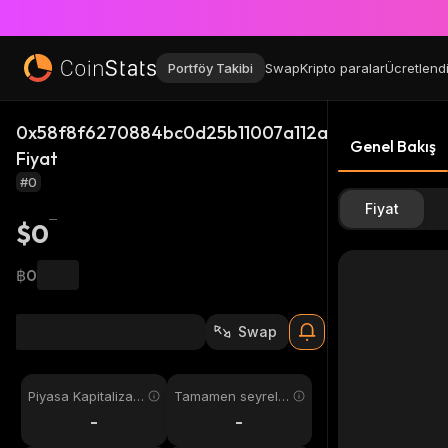
Portföy Takibi
Swap
Kripto paralar
Ücretlend
0x58f8f6270884bc0d25b11007a112a95756d13788_
Genel Bakış
Fiyat
#0
Fiyat
$0
฿0
Swap
Piyasa Kapitalizas
Tamamen seyreltil
yonu
miş
-
-