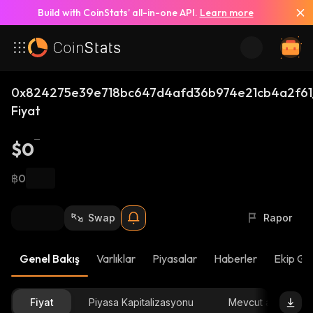
Build with CoinStats’ all-in-one API.
Learn more
0x824275e39e718bc647d4afd36b974e21cb4a2f61
Fiyat
$0
฿0
Swap
Rapor
Genel Bakış
Varlıklar
Piyasalar
Haberler
Ekip Gü
Fiyat
Piyasa Kapitalizasyonu
Mevcut arz