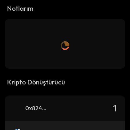
Notlarım
Kripto Dönüştürücü
0x824275e39e718bc647d4afd36b974e21cb4a2f61_robinhood