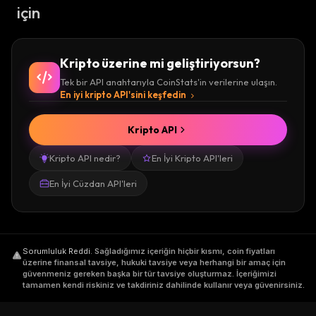
için
Kripto üzerine mi geliştiriyorsun?
Tek bir API anahtarıyla CoinStats'in verilerine ulaşın.
En iyi kripto API'sini keşfedin
Kripto API
Kripto API nedir?
En İyi Kripto API'leri
En İyi Cüzdan API'leri
Sorumluluk Reddi
.
Sağladığımız içeriğin hiçbir kısmı, coin fiyatları
üzerine finansal tavsiye, hukuki tavsiye veya herhangi bir amaç için
güvenmeniz gereken başka bir tür tavsiye oluşturmaz. İçeriğimizi
tamamen kendi riskiniz ve takdiriniz dahilinde kullanır veya güvenirsiniz.