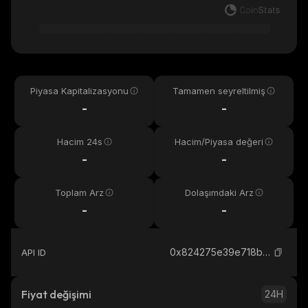
Piyasa Kapitalizasyonu
Tamamen seyreltilmiş
-
-
Hacim 24s
Hacim/Piyasa değeri
-
-
Toplam Arz
Dolaşımdaki Arz
-
-
0x824275e39e718bc647d4afd36b974e21cb4a2f61_robinhood
API ID
Fiyat değişimi
24H