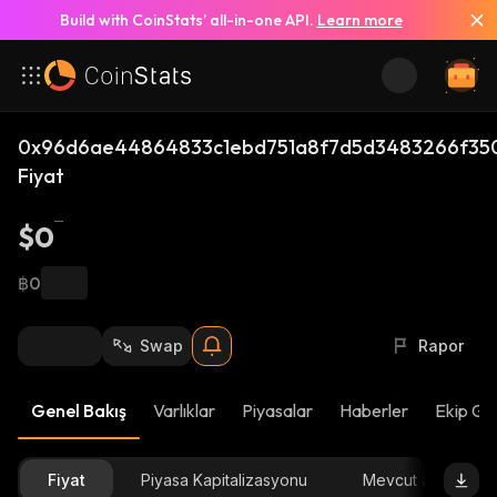
Build with CoinStats’ all-in-one API.
Learn more
0x96d6ae44864833c1ebd751a8f7d5d3483266f350
Fiyat
$0
฿0
Swap
Rapor
Genel Bakış
Varlıklar
Piyasalar
Haberler
Ekip Gü
Fiyat
Piyasa Kapitalizasyonu
Mevcut arz