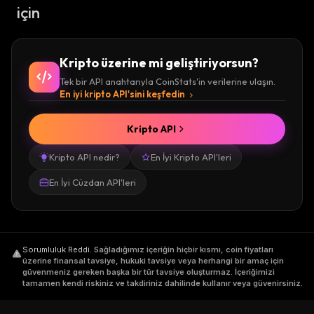
için
Kripto üzerine mi geliştiriyorsun?
Tek bir API anahtarıyla CoinStats'in verilerine ulaşın.
En iyi kripto API'sini keşfedin
Kripto API
Kripto API nedir?
En İyi Kripto API'leri
En İyi Cüzdan API'leri
Sorumluluk Reddi
.
Sağladığımız içeriğin hiçbir kısmı, coin fiyatları
üzerine finansal tavsiye, hukuki tavsiye veya herhangi bir amaç için
güvenmeniz gereken başka bir tür tavsiye oluşturmaz. İçeriğimizi
tamamen kendi riskiniz ve takdiriniz dahilinde kullanır veya güvenirsiniz.