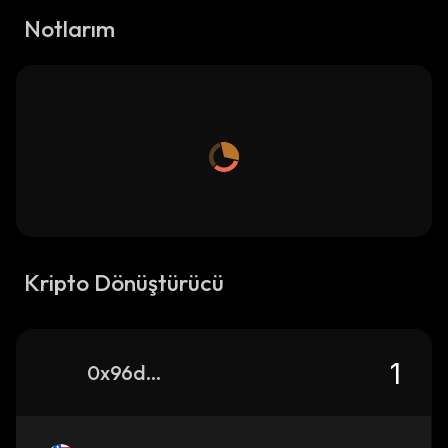
Notlarım
Kripto Dönüştürücü
0x96d6ae44864833c1ebd751a8f7d5d3483266f350_binance_smart