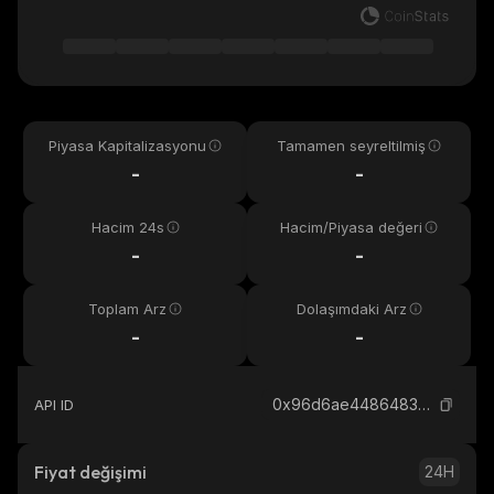
Piyasa Kapitalizasyonu
Tamamen seyreltilmiş
-
-
Hacim 24s
Hacim/Piyasa değeri
-
-
Toplam Arz
Dolaşımdaki Arz
-
-
0x96d6ae44864833c1ebd751a8f7d5d3483266f350_binance_smart
API ID
Fiyat değişimi
24H