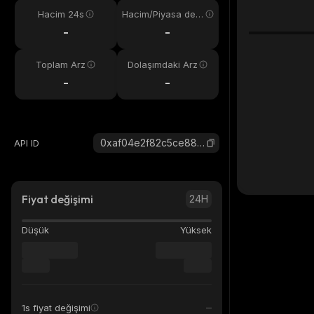
Hacim 24s
Hacim/Piyasa değ
eri
-
-
Toplam Arz
Dolaşımdaki Arz
-
-
0xaf04e2f82c5ce88ac8d2be016c47d22ce85da13b_robinhood
API ID
Fiyat değişimi
24H
Düşük
Yüksek
1s fiyat değişimi