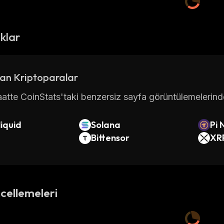
ıklar
an Kriptoparalar
atte CoinStats'taki benzersiz sayfa görüntülemelerinde 
iquid
Solana
Pi 
Bittensor
XR
cellemeleri