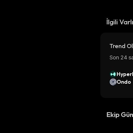
İlgili Varl
Trend Ol
Son 24 sa
Hyperl
Ondo
Ekip Gün