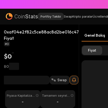
Portföy Takibi
Swap
Kripto paralar
Ücretlend
0xaf04e2f82c5ce88ac8d2be016c47d22ce85da13b
Genel Bakış
Fiyat
#0
Fiyat
$0
฿0
Swap
Piyasa Kapitalizas
Tamamen seyreltil
yonu
miş
-
-