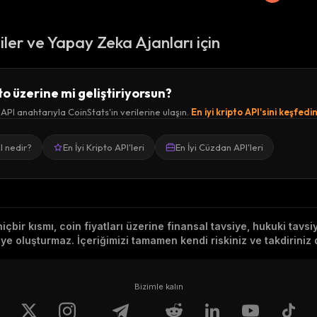
ciler ve Yapay Zeka Ajanları için
to üzerine mi geliştiriyorsun?
 API anahtarıyla CoinStats'in verilerine ulaşın.
En iyi kripto API'sini keşfedi
I nedir?
En İyi Kripto API'leri
En İyi Cüzdan API'leri
hiçbir kısmı, coin fiyatları üzerine finansal tavsiye, hukuki tavs
e oluşturmaz. İçeriğimizi tamamen kendi riskiniz ve takdiriniz d
Bizimle kalın