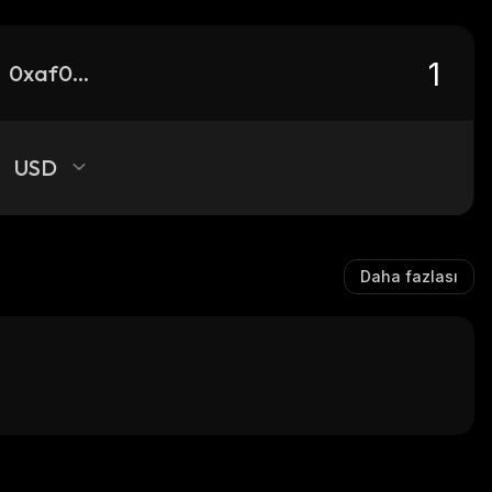
0xaf04e2f82c5ce88ac8d2be016c47d22ce85da13b_robinhood
USD
Daha fazlası