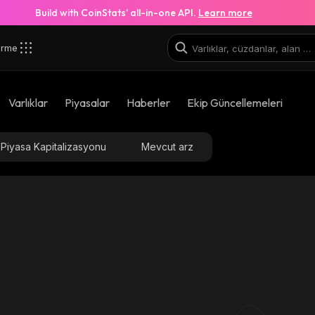
Build with CoinStats’ all-in-one API.
Learn more
irme
_robinhood
Varlıklar
Piyasalar
Haberler
Ekip Güncellemeleri
0xaf04e2f82c5ce88ac8d2be016c47d22ce85da13b_ro
Piyasa Kapitalizasyonu
Mevcut arz