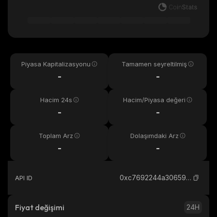
Piyasa Kapitalizasyonu
Tamamen seyreltilmiş
-
-
Hacim 24s
Hacim/Piyasa değeri
-
-
Toplam Arz
Dolaşımdaki Arz
-
-
0xc7692244a306596394bff710277256bb58af5f79_ethereum
API ID
Fiyat değişimi
24H