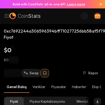
Build with CoinStats’ all-in-one API.
Learn more
0xc7692244a306596394bff710277256bb58af5f7
Fiyat
$0
฿0
Swap
Rapor
Genel Bakış
Varlıklar
Piyasalar
Haberler
Ekip Gü
Fiyat
Piyasa Kapitalizasyonu
Mevcut arz