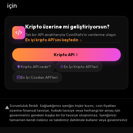
için
Kripto üzerine mi geliştiriyorsun?
Tek bir API anahtarıyla CoinStats'in verilerine ulaşın.
En iyi kripto API'sini keşfedin
Kripto API
Kripto API nedir?
En İyi Kripto API'leri
En İyi Cüzdan API'leri
Sorumluluk Reddi
.
Sağladığımız içeriğin hiçbir kısmı, coin fiyatları
üzerine finansal tavsiye, hukuki tavsiye veya herhangi bir amaç için
güvenmeniz gereken başka bir tür tavsiye oluşturmaz. İçeriğimizi
tamamen kendi riskiniz ve takdiriniz dahilinde kullanır veya güvenirsiniz.