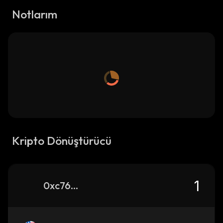
Notlarım
Kripto Dönüştürücü
0xc7692244a306596394bff710277256bb58af5f79_ethereum