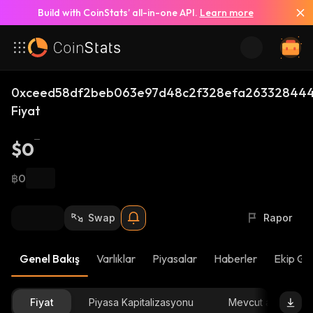
Build with CoinStats’ all-in-one API.
Learn more
0xceed58df2beb063e97d48c2f328efa263328444
Fiyat
$0
฿0
Swap
Rapor
Genel Bakış
Varlıklar
Piyasalar
Haberler
Ekip Gü
Fiyat
Piyasa Kapitalizasyonu
Mevcut arz