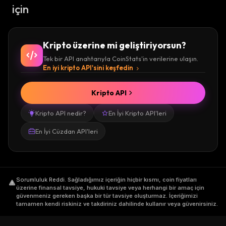
için
Kripto üzerine mi geliştiriyorsun?
Tek bir API anahtarıyla CoinStats'in verilerine ulaşın.
En iyi kripto API'sini keşfedin
Kripto API
Kripto API nedir?
En İyi Kripto API'leri
En İyi Cüzdan API'leri
Sorumluluk Reddi
.
Sağladığımız içeriğin hiçbir kısmı, coin fiyatları
üzerine finansal tavsiye, hukuki tavsiye veya herhangi bir amaç için
güvenmeniz gereken başka bir tür tavsiye oluşturmaz. İçeriğimizi
tamamen kendi riskiniz ve takdiriniz dahilinde kullanır veya güvenirsiniz.