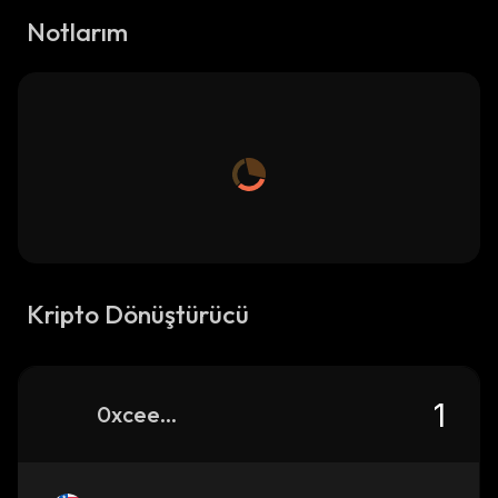
Notlarım
Kripto Dönüştürücü
0xceed58df2beb063e97d48c2f328efa2633284444_binance_smart