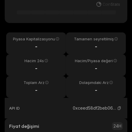
Piyasa Kapitalizasyonu
Tamamen seyreltilmiş
-
-
Hacim 24s
Hacim/Piyasa değeri
-
-
Toplam Arz
Dolaşımdaki Arz
-
-
0xceed58df2beb063e97d48c2f328efa2633284444_binance_smart
API ID
Fiyat değişimi
24H