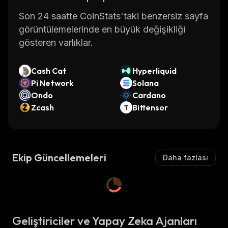
Son 24 saatte CoinStats'taki benzersiz sayfa
görüntülemelerinde en büyük değişikliği
gösteren varlıklar.
Cash Cat
Hyperliquid
Pi Network
Solana
Ondo
Cardano
Zcash
Bittensor
Ekip Güncellemeleri
Daha fazlası
Geliştiriciler ve Yapay Zeka Ajanları