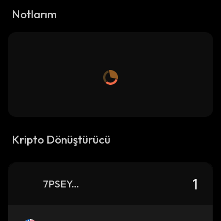
Notlarım
Kripto Dönüştürücü
7PSEYqFd35hAndx4fbzL9n2EpmiXwyTNaw7r61rupump_solana