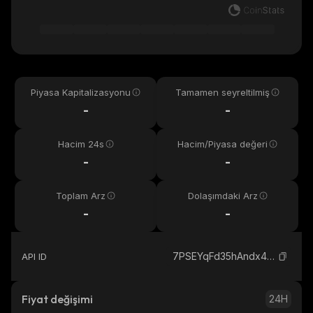
Piyasa Kapitalizasyonu
Tamamen seyreltilmiş
-
-
Hacim 24s
Hacim/Piyasa değeri
-
-
Toplam Arz
Dolaşımdaki Arz
-
-
7PSEYqFd35hAndx4fbzL9n2EpmiXwyTNaw7r61rupump_solana
API ID
Fiyat değişimi
24H