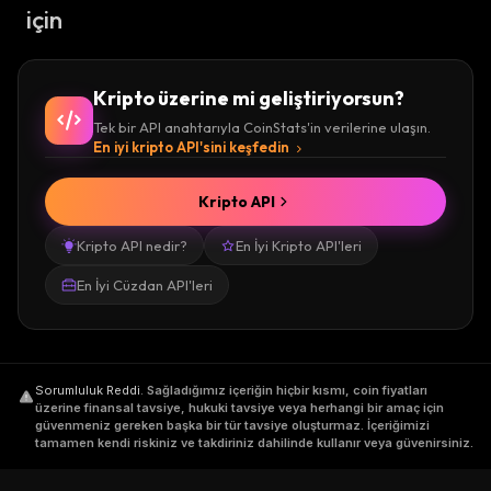
için
Kripto üzerine mi geliştiriyorsun?
Tek bir API anahtarıyla CoinStats'in verilerine ulaşın.
En iyi kripto API'sini keşfedin
Kripto API
Kripto API nedir?
En İyi Kripto API'leri
En İyi Cüzdan API'leri
Sorumluluk Reddi
.
Sağladığımız içeriğin hiçbir kısmı, coin fiyatları
üzerine finansal tavsiye, hukuki tavsiye veya herhangi bir amaç için
güvenmeniz gereken başka bir tür tavsiye oluşturmaz. İçeriğimizi
tamamen kendi riskiniz ve takdiriniz dahilinde kullanır veya güvenirsiniz.