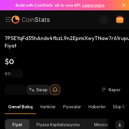
Build with CoinStats’ all-in-one API.
Learn more
7PSEYqFd35hAndx4fbzL9n2EpmiXwyTNaw7r61rup
Fiyat
$0
฿0
Swap
Rapor
Genel Bakış
Varlıklar
Piyasalar
Haberler
Ekip Gü
Fiyat
Piyasa Kapitalizasyonu
Mevcut arz