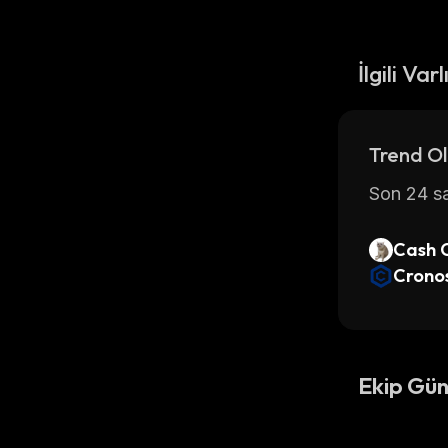
İlgili Varl
Trend Ol
Son 24 sa
Cash 
Crono
Ekip Gün