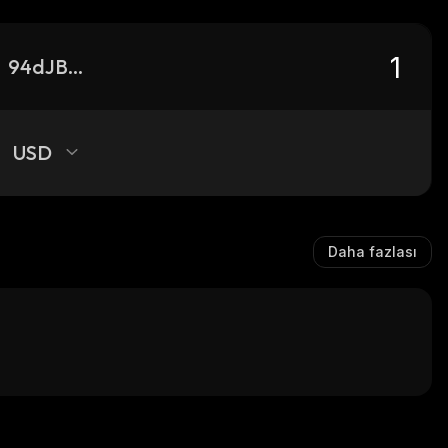
94dJBFLVRU9jf28ZVovUQYsVKm8RruciFC8MXkFDTTt8_solana
USD
Daha fazlası