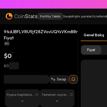
Portföy Takibi
Swap
Kripto paralar
Ücretlend
94dJBFLVRU9jf28ZVovUQYsVKm8RruciFC8MXkFDT
Genel Bakış
Fiyat
#0
Fiyat
$0
฿0
Swap
Piyasa Kapitalizas
Tamamen seyreltil
yonu
miş
-
-