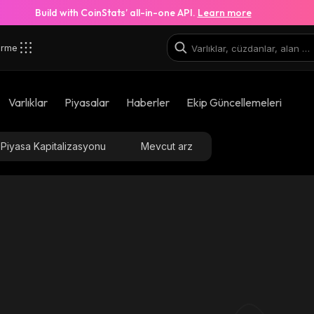
Build with CoinStats’ all-in-one API.
Learn more
irme
Tt8_solana
Varlıklar
Piyasalar
Haberler
Ekip Güncellemeleri
94dJBFLVRU9jf28ZVovUQYsVKm8RruciFC8MXkFDTTt8
Piyasa Kapitalizasyonu
Mevcut arz