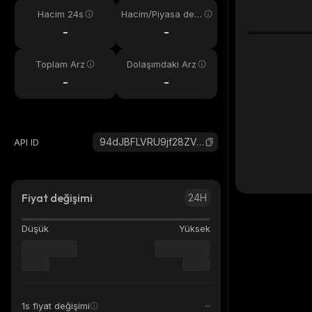
Hacim 24s
Hacim/Piyasa değ
eri
-
-
Toplam Arz
Dolaşımdaki Arz
-
-
94dJBFLVRU9jf28ZVovUQYsVKm8RruciFC8MXkFDTTt8_solana
API ID
Fiyat değişimi
24H
Düşük
Yüksek
1s fiyat değişimi