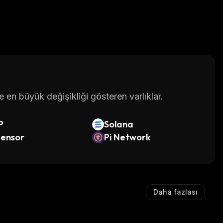
en büyük değişikliği gösteren varlıklar.
P
Solana
tensor
Pi Network
Daha fazlası