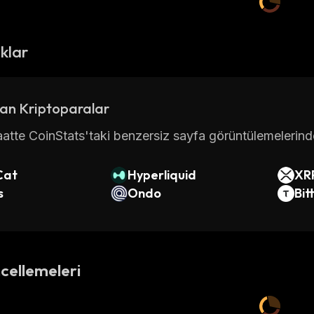
ıklar
an Kriptoparalar
atte CoinStats'taki benzersiz sayfa görüntülemelerinde 
Cat
Hyperliquid
XR
s
Ondo
Bit
cellemeleri