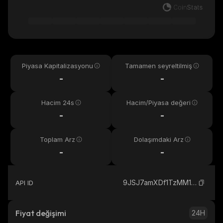
Piyasa Kapitalizasyonu
Tamamen seyreltilmiş
-
-
Hacim 24s
Hacim/Piyasa değeri
-
-
Toplam Arz
Dolaşımdaki Arz
-
-
9JSJ7amXDf1TzMM1QsZp4M3bK3sG1Uu1cZ1R4RTUeV9f_solana
API ID
Fiyat değişimi
24H