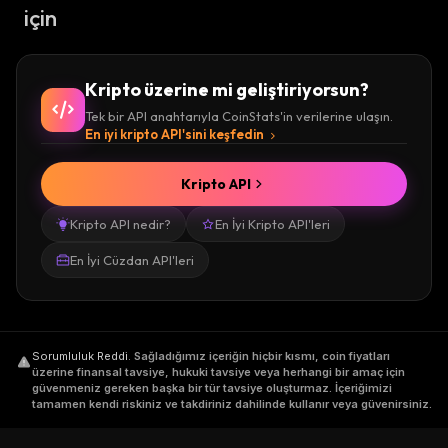
için
Kripto üzerine mi geliştiriyorsun?
Tek bir API anahtarıyla CoinStats'in verilerine ulaşın.
En iyi kripto API'sini keşfedin
Kripto API
Kripto API nedir?
En İyi Kripto API'leri
En İyi Cüzdan API'leri
Sorumluluk Reddi
.
Sağladığımız içeriğin hiçbir kısmı, coin fiyatları
üzerine finansal tavsiye, hukuki tavsiye veya herhangi bir amaç için
güvenmeniz gereken başka bir tür tavsiye oluşturmaz. İçeriğimizi
tamamen kendi riskiniz ve takdiriniz dahilinde kullanır veya güvenirsiniz.