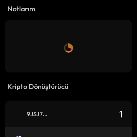
Notlarım
Kripto Dönüştürücü
9JSJ7amXDf1TzMM1QsZp4M3bK3sG1Uu1cZ1R4RTUeV9f_solana