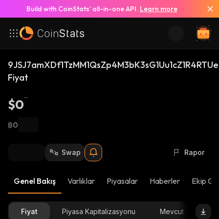
Build with CoinStats’ all-in-one API.
Learn more
9JSJ7amXDf1TzMM1QsZp4M3bK3sG1Uu1cZ1R4RTUe
Fiyat
$0
฿0
Swap
Rapor
Genel Bakış
Varlıklar
Piyasalar
Haberler
Ekip Gü
Fiyat
Piyasa Kapitalizasyonu
Mevcut arz