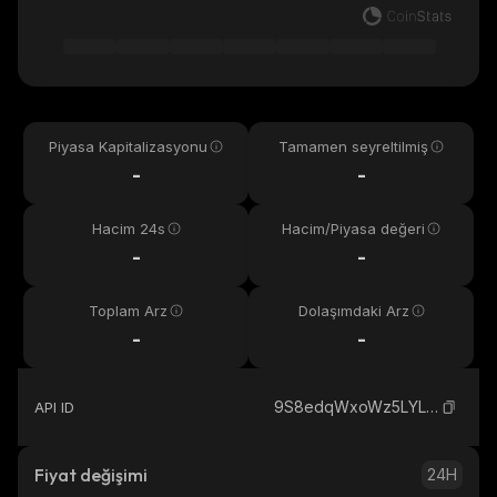
Piyasa Kapitalizasyonu
Tamamen seyreltilmiş
-
-
Hacim 24s
Hacim/Piyasa değeri
-
-
Toplam Arz
Dolaşımdaki Arz
-
-
9S8edqWxoWz5LYLnxWUmWBJnePg35WfdYQp7HQkUpump_solana
API ID
Fiyat değişimi
24H