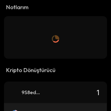
Notlarım
Kripto Dönüştürücü
9S8edqWxoWz5LYLnxWUmWBJnePg35WfdYQp7HQkUpump_solana