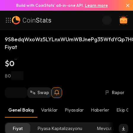
Build with CoinStats’ all-in-one API.
Learn more
9S8edqWxoWz5LYLnxWUmWBJnePg35WfdYQp7HQ
Fiyat
$0
฿0
Swap
Rapor
Genel Bakış
Varlıklar
Piyasalar
Haberler
Ekip Gü
Fiyat
Piyasa Kapitalizasyonu
Mevcut arz