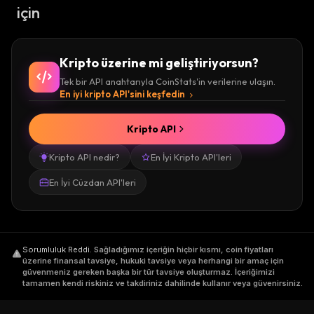
için
Kripto üzerine mi geliştiriyorsun?
Tek bir API anahtarıyla CoinStats'in verilerine ulaşın.
En iyi kripto API'sini keşfedin
Kripto API
Kripto API nedir?
En İyi Kripto API'leri
En İyi Cüzdan API'leri
Sorumluluk Reddi
.
Sağladığımız içeriğin hiçbir kısmı, coin fiyatları
üzerine finansal tavsiye, hukuki tavsiye veya herhangi bir amaç için
güvenmeniz gereken başka bir tür tavsiye oluşturmaz. İçeriğimizi
tamamen kendi riskiniz ve takdiriniz dahilinde kullanır veya güvenirsiniz.