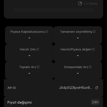
Piyasa Kapitalizasyonu
Tamamen seyreltilmiş
-
-
Hacim 24s
Hacim/Piyasa değeri
-
-
Toplam Arz
Dolaşımdaki Arz
-
-
JA4p5Q3tpwH6un8MqpjJjM2Jw38n3WBk9jM29F2941Tg_solana
API ID
Fiyat değişimi
24H