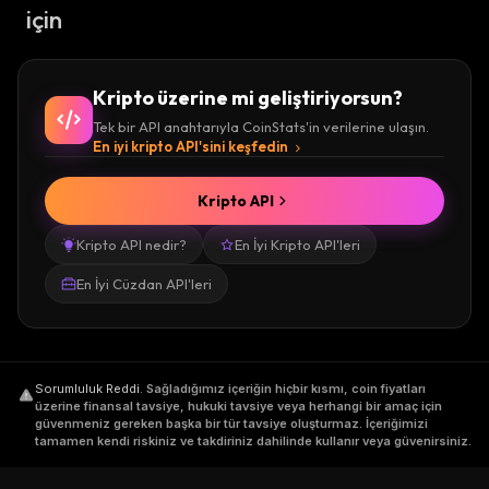
için
Kripto üzerine mi geliştiriyorsun?
Tek bir API anahtarıyla CoinStats'in verilerine ulaşın.
En iyi kripto API'sini keşfedin
Kripto API
Kripto API nedir?
En İyi Kripto API'leri
En İyi Cüzdan API'leri
Sorumluluk Reddi
.
Sağladığımız içeriğin hiçbir kısmı, coin fiyatları
üzerine finansal tavsiye, hukuki tavsiye veya herhangi bir amaç için
güvenmeniz gereken başka bir tür tavsiye oluşturmaz. İçeriğimizi
tamamen kendi riskiniz ve takdiriniz dahilinde kullanır veya güvenirsiniz.