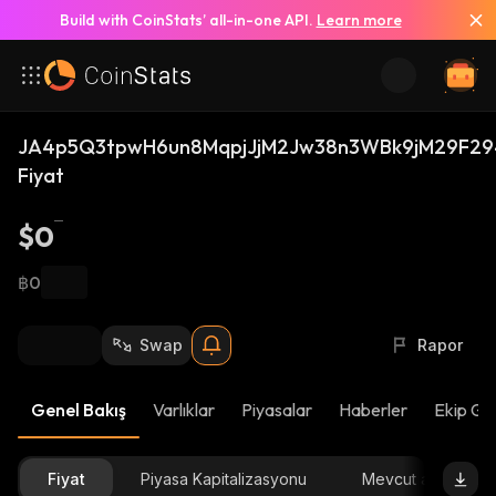
Build with CoinStats’ all-in-one API.
Learn more
JA4p5Q3tpwH6un8MqpjJjM2Jw38n3WBk9jM29F294
Fiyat
$0
฿0
Swap
Rapor
Genel Bakış
Varlıklar
Piyasalar
Haberler
Ekip Gü
Fiyat
Piyasa Kapitalizasyonu
Mevcut arz