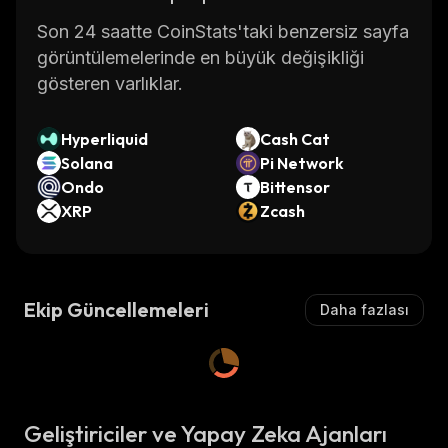
Son 24 saatte CoinStats'taki benzersiz sayfa
görüntülemelerinde en büyük değişikliği
gösteren varlıklar.
Hyperliquid
Cash Cat
Solana
Pi Network
Ondo
Bittensor
XRP
Zcash
Ekip Güncellemeleri
Daha fazlası
Geliştiriciler ve Yapay Zeka Ajanları