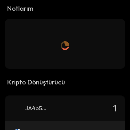
Notlarım
Kripto Dönüştürücü
JA4p5Q3tpwH6un8MqpjJjM2Jw38n3WBk9jM29F2941Tg_solana