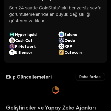
Son 24 saatte CoinStats'taki benzersiz sayfa
görüntülemelerinde en büyük değişikliği
gösteren varlıklar.
Hyperliquid
Solana
Cash Cat
Ondo
Pi Network
XRP
Bittensor
Catecoin
Ekip Güncellemeleri
Daha fazlası
Geliştiriciler ve Yapay Zeka Ajanları