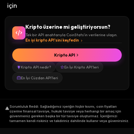
için
Kripto üzerine mi geliştiriyorsun?
Tek bir API anahtarıyla CoinStats'in verilerine ulaşın.
En iyi kripto API'sini keşfedin
Kripto API
Kripto API nedir?
En İyi Kripto API'leri
En İyi Cüzdan API'leri
Sorumluluk Reddi
.
Sağladığımız içeriğin hiçbir kısmı, coin fiyatları
üzerine finansal tavsiye, hukuki tavsiye veya herhangi bir amaç için
güvenmeniz gereken başka bir tür tavsiye oluşturmaz. İçeriğimizi
tamamen kendi riskiniz ve takdiriniz dahilinde kullanır veya güvenirsiniz.