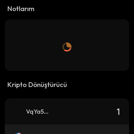
Notlarım
Kripto Dönüştürücü
VqYa5eMWAEg8exoVUewRNrj2YaWKiUf7FWtLgmdVedV_solana