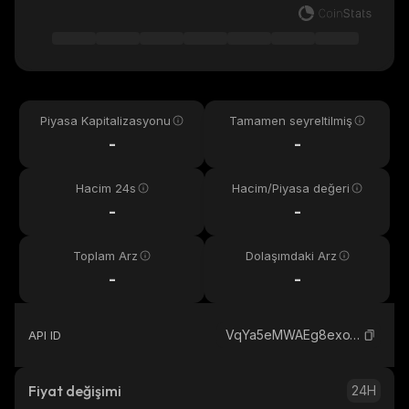
Piyasa Kapitalizasyonu
Tamamen seyreltilmiş
-
-
Hacim 24s
Hacim/Piyasa değeri
-
-
Toplam Arz
Dolaşımdaki Arz
-
-
VqYa5eMWAEg8exoVUewRNrj2YaWKiUf7FWtLgmdVedV_solana
API ID
Fiyat değişimi
24H