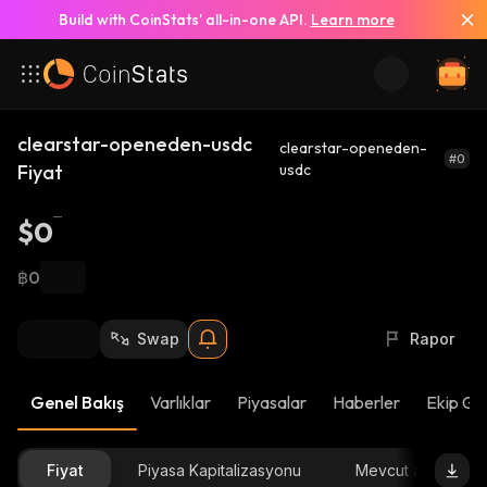
Build with CoinStats’ all-in-one API.
Learn more
clearstar-openeden-usdc
clearstar-openeden-
#0
Fiyat
usdc
$0
฿0
Swap
Rapor
Genel Bakış
Varlıklar
Piyasalar
Haberler
Ekip Gü
Fiyat
Piyasa Kapitalizasyonu
Mevcut arz