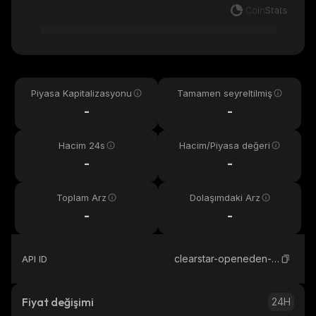
Piyasa Kapitalizasyonu
Tamamen seyreltilmiş
-
-
Hacim 24s
Hacim/Piyasa değeri
-
-
Toplam Arz
Dolaşımdaki Arz
-
-
clearstar-openeden-usdc
API ID
Fiyat değişimi
24H