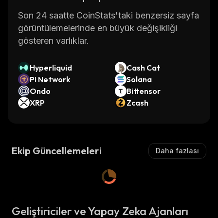
Son 24 saatte CoinStats'taki benzersiz sayfa
görüntülemelerinde en büyük değişikliği
gösteren varlıklar.
Hyperliquid
Cash Cat
Pi Network
Solana
Ondo
Bittensor
XRP
Zcash
Ekip Güncellemeleri
Daha fazlası
Geliştiriciler ve Yapay Zeka Ajanları