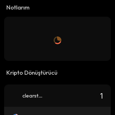
Notlarım
Kripto Dönüştürücü
clearstar-openeden-usdc