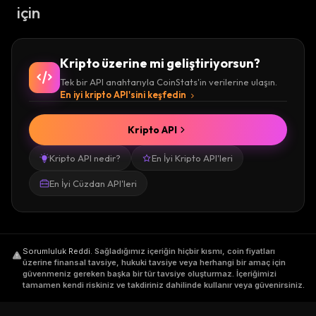
için
Kripto üzerine mi geliştiriyorsun?
Tek bir API anahtarıyla CoinStats'in verilerine ulaşın.
En iyi kripto API'sini keşfedin
Kripto API
Kripto API nedir?
En İyi Kripto API'leri
En İyi Cüzdan API'leri
Sorumluluk Reddi
.
Sağladığımız içeriğin hiçbir kısmı, coin fiyatları
üzerine finansal tavsiye, hukuki tavsiye veya herhangi bir amaç için
güvenmeniz gereken başka bir tür tavsiye oluşturmaz. İçeriğimizi
tamamen kendi riskiniz ve takdiriniz dahilinde kullanır veya güvenirsiniz.