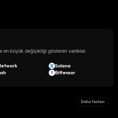
en büyük değişikliği gösteren varlıklar.
Network
Solana
ash
Bittensor
Daha fazlası