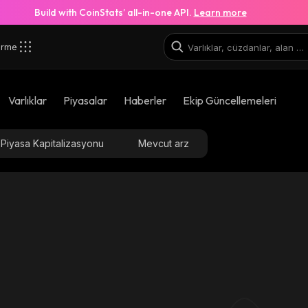
Build with CoinStats’ all-in-one API.
Learn more
irme
Varlıklar
Piyasalar
Haberler
Ekip Güncellemeleri
Piyasa Kapitalizasyonu
Mevcut arz