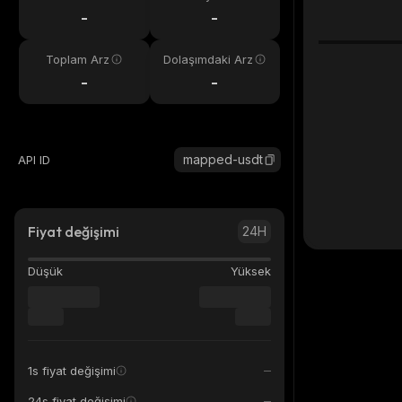
eri
-
-
Toplam Arz
Dolaşımdaki Arz
-
-
mapped-usdt
API ID
Fiyat değişimi
24H
Düşük
Yüksek
1s fiyat değişimi
24s fiyat değişimi