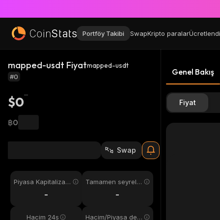
Portföy Takibi
Swap
Kripto paralar
Ücretlend
mapped-usdt Fiyat
mapped-usdt
Genel Bakış
#0
$0
Fiyat
฿0
Swap
Piyasa Kapitalizas
Tamamen seyreltil
yonu
miş
-
-
Hacim 24s
Hacim/Piyasa değ