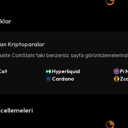
ıklar
an Kriptoparalar
atte CoinStats'taki benzersiz sayfa görüntülemelerinde 
Cat
Hyperliquid
Pi 
Cardano
Zc
cellemeleri