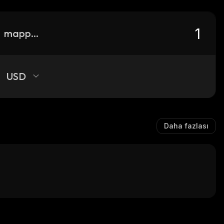
mapped-usdt
USD
Daha fazlası