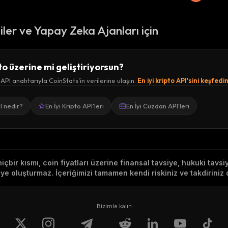
ciler ve Yapay Zeka Ajanları için
to üzerine mi geliştiriyorsun?
 API anahtarıyla CoinStats'in verilerine ulaşın.
En iyi kripto API'sini keşfedi
I nedir?
En İyi Kripto API'leri
En İyi Cüzdan API'leri
hiçbir kısmı, coin fiyatları üzerine finansal tavsiye, hukuki tavs
e oluşturmaz. İçeriğimizi tamamen kendi riskiniz ve takdiriniz d
Bizimle kalın