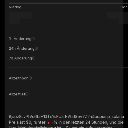
Niedrig
Hoc
1h Änderung
24h Änderung
7d Änderung
Allzeithoch
-
Allzeittief
-
8jsoz8LvPtVc6faH13TxYsFU5rEVLdSev7Z2h4bupump_solana
Preis ist $0, runter
-%
in den letzten 24 Stunden, und die
Live-Marktkapitalisierung ist
-
. Es hat ein zirkulierendes