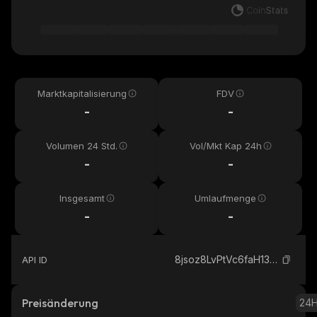
Marktkapitalisierung
FDV
-
-
Volumen 24 Std.
Vol/Mkt Kap 24h
-
-
Insgesamt
Umlaufmenge
-
-
8jsoz8LvPtVc6faH13TxYsFU5rEVLdSev7Z2h4bupump_solana
API ID
Preisänderung
24