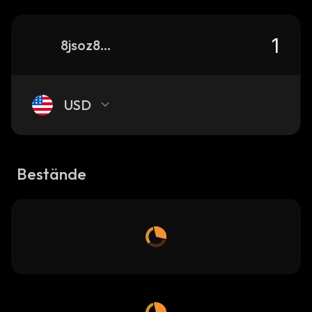
8jsoz8LvPtVc6faH13TxYsFU5rEVLdSev7Z2h4bupump_solana
USD
Bestände