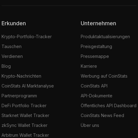
Erkunden
Unternehmen
Krypto-Portfolio-Tracker
Produktaktualisierungen
Tauschen
Preisgestaltung
Verdienen
Pressemappe
Blog
Karriere
Krypto-Nachrichten
Werbung auf CoinStats
CoinStats AI Marktanalyse
CoinStats API
Partnerprogramm
API-Dokumente
DeFi Portfolio Tracker
Öffentliches API Dashboard
Starknet Wallet Tracker
CoinStats News Feed
zkSync Wallet Tracker
Über uns
Arbitrum Wallet Tracker