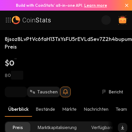
Build with CoinStats’ all-in-one API.
Learn more
8jsoz8LvPtVc6faH13TxYsFU5rEVLdSev7Z2h4bupum
Preis
$0
฿0
Tauschen
Bericht
Überblick
Bestände
Märkte
Nachrichten
Team-U
Preis
Marktkapitalisierung
Verfügbare Menge