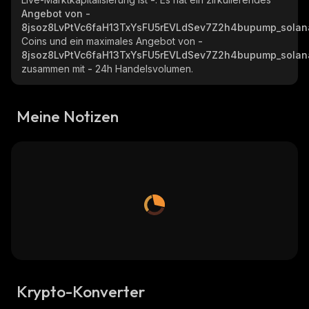
Angebot von
-
8jsoz8LvPtVc6faH13TxYsFU5rEVLdSev7Z2h4bupump_solan
Coins und ein maximales Angebot von
-
8jsoz8LvPtVc6faH13TxYsFU5rEVLdSev7Z2h4bupump_solan
zusammen mit
-
24h Handelsvolumen.
Meine Notizen
Krypto-Konverter