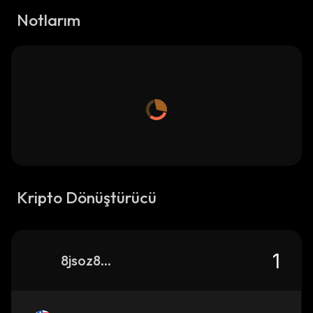
Notlarım
Kripto Dönüştürücü
8jsoz8LvPtVc6faH13TxYsFU5rEVLdSev7Z2h4bupump_solana