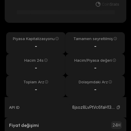
Piyasa Kapitalizasyonu
Tamamen seyreltilmiş
-
-
Hacim 24s
Hacim/Piyasa değeri
-
-
Toplam Arz
Dolaşımdaki Arz
-
-
8jsoz8LvPtVc6faH13TxYsFU5rEVLdSev7Z2h4bupump_solana
API ID
Fiyat değişimi
24H