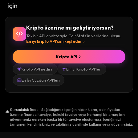
için
Kripto üzerine mi geliştiriyorsun?
Tek bir API anahtarıyla CoinStats'in verilerine ulaşın.
En iyi kripto API'sini keşfedin
Kripto API
Kripto API nedir?
En İyi Kripto API'leri
En İyi Cüzdan API'leri
Sorumluluk Reddi
.
Sağladığımız içeriğin hiçbir kısmı, coin fiyatları
üzerine finansal tavsiye, hukuki tavsiye veya herhangi bir amaç için
güvenmeniz gereken başka bir tür tavsiye oluşturmaz. İçeriğimizi
tamamen kendi riskiniz ve takdiriniz dahilinde kullanır veya güvenirsiniz.