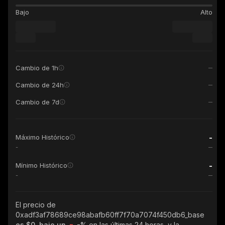
Bajo
Alto
Cambio de 1h
Cambio de 24h
Cambio de 7d
-
Máximo Histórico
-
-
Mínimo Histórico
-
El precio de
0xadf3af78689ce98abafb60ff7f70a7074f450db6_base
es $0, bajo un
-%
en las últimas 24 horas, y la