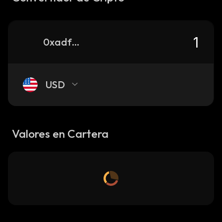
0xadf3af78689ce98abafb60ff7f70a7074f450db6_base
USD
Valores en Cartera