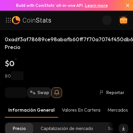
Build with CoinStats’ all-in-one API.
Learn more
0xadf3af78689ce98abafb60ff7f70a7074f450db6
Precio
$0
฿0
Swap
Reportar
Información General
Valores En Cartera
Mercados
Precio
Capitalización de mercado
Suministro D