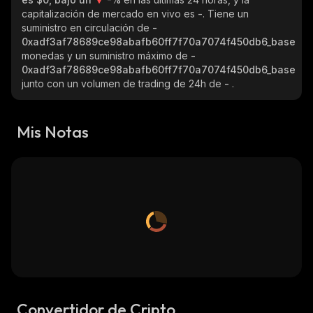
capitalización de mercado en vivo es
-
. Tiene un
suministro en circulación de
-
0xadf3af78689ce98abafb60ff7f70a7074f450db6_base
monedas y un suministro máximo de
-
0xadf3af78689ce98abafb60ff7f70a7074f450db6_base
junto con un volumen de trading de 24h de
-
.
Mis Notas
Convertidor de Cripto