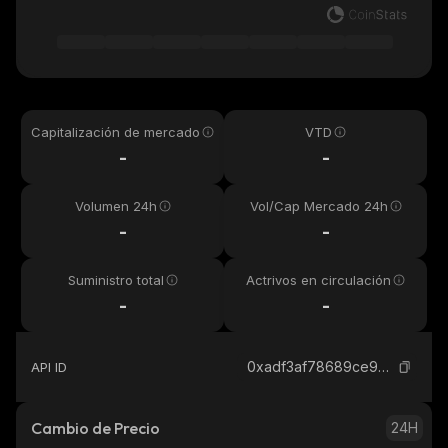
Capitalización de mercado
VTD
-
-
Volumen 24h
Vol/Cap Mercado 24h
-
-
Suministro total
Actrivos en circulación
-
-
0xadf3af78689ce98abafb60ff7f70a7074f450db6_base
API ID
Cambio de Precio
24H