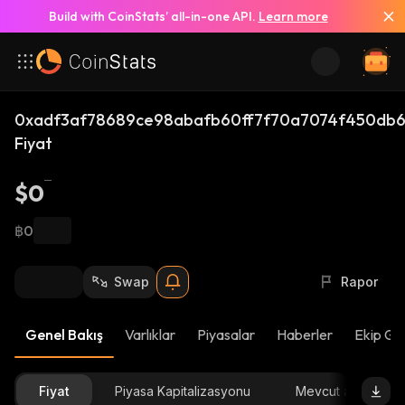
Build with CoinStats’ all-in-one API.
Learn more
0xadf3af78689ce98abafb60ff7f70a7074f450db6
Fiyat
$0
฿0
Swap
Rapor
Genel Bakış
Varlıklar
Piyasalar
Haberler
Ekip Gü
Fiyat
Piyasa Kapitalizasyonu
Mevcut arz