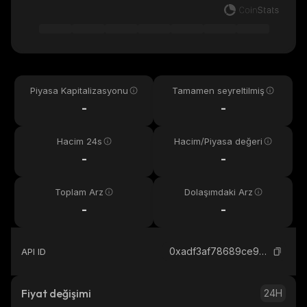
Piyasa Kapitalizasyonu
Tamamen seyreltilmiş
-
-
Hacim 24s
Hacim/Piyasa değeri
-
-
Toplam Arz
Dolaşımdaki Arz
-
-
0xadf3af78689ce98abafb60ff7f70a7074f450db6_base
API ID
Fiyat değişimi
24H