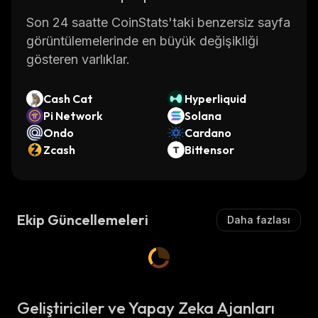
Son 24 saatte CoinStats'taki benzersiz sayfa
görüntülemelerinde en büyük değişikliği
gösteren varlıklar.
Cash Cat
Hyperliquid
Pi Network
Solana
Ondo
Cardano
Zcash
Bittensor
Ekip Güncellemeleri
Daha fazlası
Geliştiriciler ve Yapay Zeka Ajanları