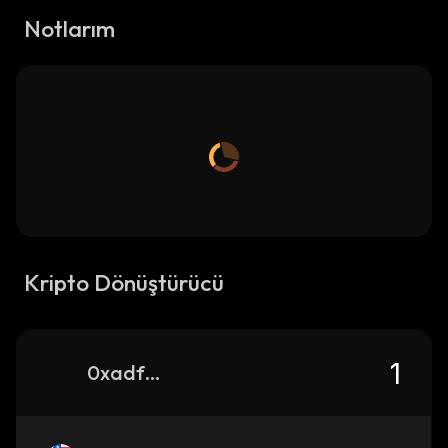
Notlarım
Kripto Dönüştürücü
0xadf3af78689ce98abafb60ff7f70a7074f450db6_base