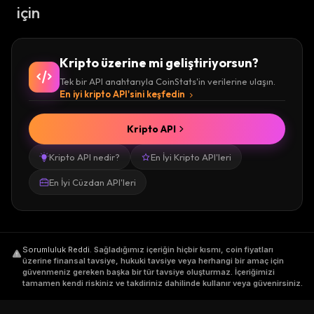
için
Kripto üzerine mi geliştiriyorsun?
Tek bir API anahtarıyla CoinStats'in verilerine ulaşın.
En iyi kripto API'sini keşfedin
Kripto API
Kripto API nedir?
En İyi Kripto API'leri
En İyi Cüzdan API'leri
Sorumluluk Reddi
.
Sağladığımız içeriğin hiçbir kısmı, coin fiyatları
üzerine finansal tavsiye, hukuki tavsiye veya herhangi bir amaç için
güvenmeniz gereken başka bir tür tavsiye oluşturmaz. İçeriğimizi
tamamen kendi riskiniz ve takdiriniz dahilinde kullanır veya güvenirsiniz.