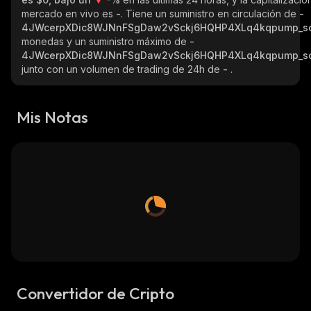
mercado en vivo es
-
. Tiene un suministro en circulación de
-
4JWcerpXDic8WJNnFSgDaw2vSckj6HQHP4XLq4kqpump_s
monedas y un suministro máximo de
-
4JWcerpXDic8WJNnFSgDaw2vSckj6HQHP4XLq4kqpump_s
junto con un volumen de trading de 24h de
-
.
Mis Notas
Convertidor de Cripto