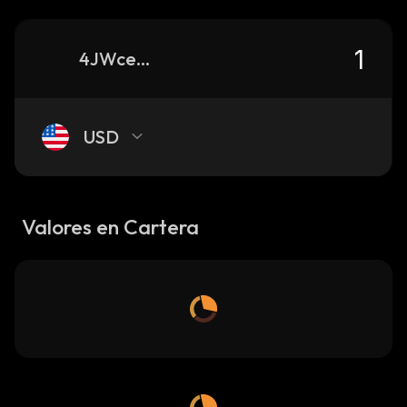
4JWcerpXDic8WJNnFSgDaw2vSckj6HQHP4XLq4kqpump_solana
USD
Valores en Cartera