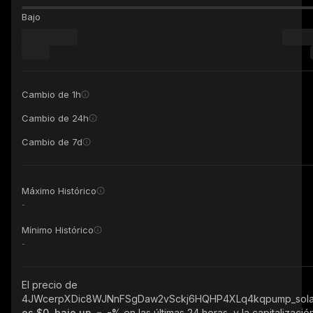
Bajo
Cambio de 1h
Cambio de 24h
Cambio de 7d
Máximo Histórico
-
Mínimo Histórico
-
El precio de
4JWcerpXDic8WJNnFSgDaw2vSckj6HQHP4XLq4kqpump_sol
es $0, bajo un
-%
en las últimas 24 horas, y la capitalizació