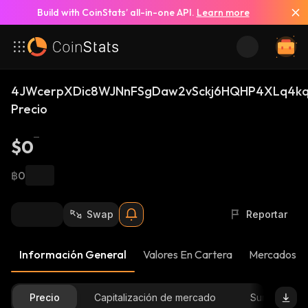
Build with CoinStats’ all-in-one API.
Learn more
4JWcerpXDic8WJNnFSgDaw2vSckj6HQHP4XLq4kq
Precio
$0
฿0
Swap
Reportar
Información General
Valores En Cartera
Mercados
Precio
Capitalización de mercado
Suministro D