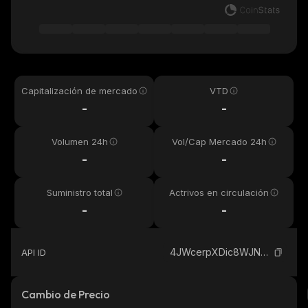
Capitalización de mercado
VTD
-
-
Volumen 24h
Vol/Cap Mercado 24h
-
-
Suministro total
Actrivos en circulación
-
-
4JWcerpXDic8WJNnFSgDaw2vSckj6HQHP4XLq4kqpump_solana
API ID
Cambio de Precio