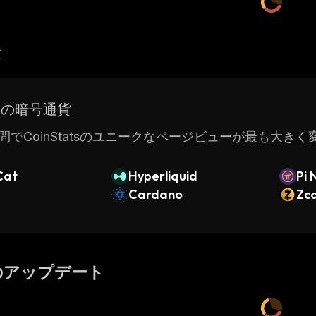
産
ドの暗号通貨
間でCoinStatsのユニークなページビューが最も大き
Cat
Hyperliquid
Pi 
Cardano
Zc
のアップデート