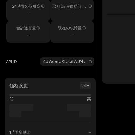
24時間の取引高
取引高/時価総額 24
h
-
-
合計通貨量
現在の供給量
-
-
4JWcerpXDic8WJNnFSgDaw2vSckj6HQHP4XLq4kqpump_solana
API ID
価格変動
24H
低
高
1時間変動