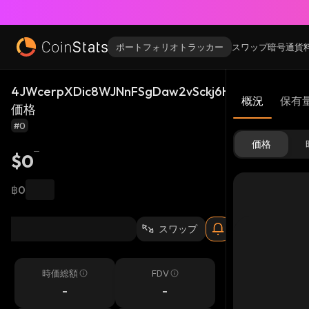
ポートフォリオトラッカー
スワップ
暗号通貨
4JWcerpXDic8WJNnFSgDaw2vSckj6HQHP4XLq4kq
概況
保有
価格
#0
価格
$0
฿0
スワップ
時価総額
FDV
-
-