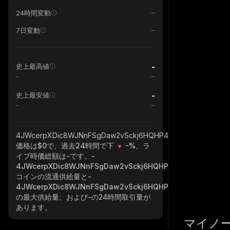
24時間変動
7日変動
-
史上最高値
-
-
史上最安値
-
4JWcerpXDic8WJNnFSgDaw2vSckj6HQHP4XLq4kqpump_sol
価格は$0で、過去24時間で下
-%
、ラ
イブ時価総額は
-
です。
-
4JWcerpXDic8WJNnFSgDaw2vSckj6HQHP4XLq4kqpump_s
コインの流通供給量と
-
4JWcerpXDic8WJNnFSgDaw2vSckj6HQHP4XLq4kqpump_s
の最大供給量、および
-
の24時間取引量が
あります。
マイノ