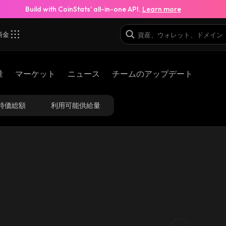
Build with CoinStats’ all-in-one API.
Learn more
料金
pump_solana
量
マーケット
ニュース
チームのアップデート
4JWcerpXDic8WJNnFSgDaw2vSckj6HQHP4XLq4kqp
時価総額
利用可能供給量