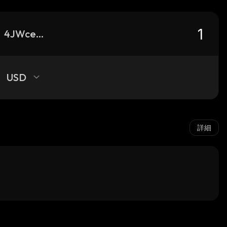
4JWcerpXDic8WJNnFSgDaw2vSckj6HQHP4XLq4kqpump_solana
USD
詳細