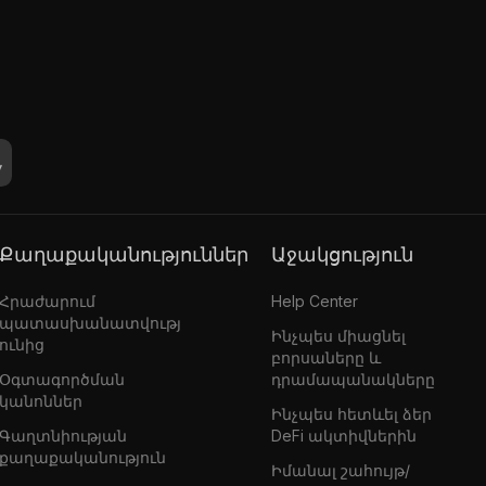
Քաղաքականություններ
Աջակցություն
Հրաժարում
Help Center
պատասխանատվությ
Ինչպես միացնել
ունից
բորսաները և
Օգտագործման
դրամապանակները
կանոններ
Ինչպես հետևել ձեր
Գաղտնիության
DeFi ակտիվներին
քաղաքականություն
Իմանալ շահույթ/