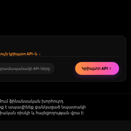
ւյն կրիպտո API-ն
Կրիպտո API
 դրամապանակի API-ները
մում ֆինանսական խորհուրդ
 պետք է ապավինեք ցանկացած նպատակի
կան ռիսկի և հայեցողության վրա է: