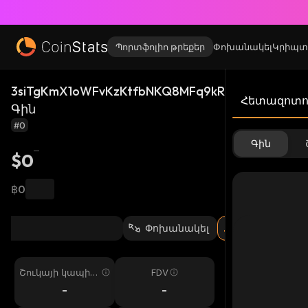
Պորտֆոլիո թրեքեր
Փոխանակել
Կրիպտ
3siTgKmX1oWFvKzKtfbNKQ8MFq9kRnA8wQodhbw
Հետազոտու
Գին
#0
Գին
$0
฿0
Փոխանակել
Շուկայի կապիտ
FDV
ալիզացիա
-
-