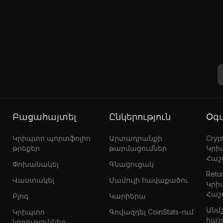
Բացահայտել
Ընկերություն
Օ
Կրիպտո պորտֆոլիո
Արտադրանքի
Crypt
թրեքեր
թարմացումներ
Կրի
Հաշ
Փոխանակել
Գնացուցակ
Retur
Վաստակել
Մամուլի հավաքածու
Կրի
Հաշ
Բլոգ
Կարիերա
Անմ
Կրիպտո
Գովազդել CoinStats-ում
հաշ
նորություններ