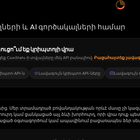
ների և AI գործակալների համար
ուցո՞ւմ եք կրիպտոյի վրա
ք CoinStats-ի տվյալները մեկ API բանալիով։
Բացահայտեք լավագո
կրիպտո API-ն
Լավագույն կրիպտո API-ները
Լավագույն
նից
.
Մեր տրամադրած բովանդակության որևէ մասը չի կազ
րհուրդ կամ ցանկացած այլ ձևի խորհուրդ, որի վրա դուք
ացած օգտագործում կամ ապավինում բացառապես ձեր սեփա