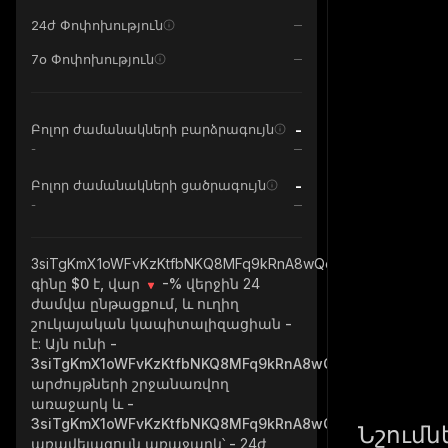
24ժ Փոփոխություն
7օ Փոփոխություն
-
Բոլոր ժամանակների բարձրագույն
-
-
Բոլոր ժամանակների ցածրագույն
-
3siTgKmX1oWFvKzKtfbNKQ8MFq9kRnA8wQodhbwYpump_sola
գինը $0 է, վար
-%
վերջին 24
ժամվա ընթացքում, և ուղիղ
շուկայական կապիտալիզացիան
-
է: Այն ունի
-
3siTgKmX1oWFvKzKtfbNKQ8MFq9kRnA8wQodhbwYpump_s
արժույթների շրջանառվող
առաջարկ և
-
3siTgKmX1oWFvKzKtfbNKQ8MFq9kRnA8wQodhbwYpump_s
Նշումն
առավելագույն առաջարկ՝
-
24ժ