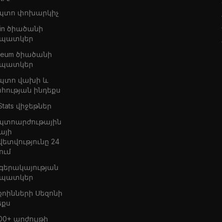
պտո փոխարկիչ
oin ծիածանի
պատկեր
ereum ծիածանի
պատկեր
պտո վախի և
հության ինդեքս
Stats վիջեթներ
պտոարժութային
այի
վետվությունը 24
ում
 գերակայության
պատկեր
քոինների Սեզոնի
եքս
00+ արժույթի