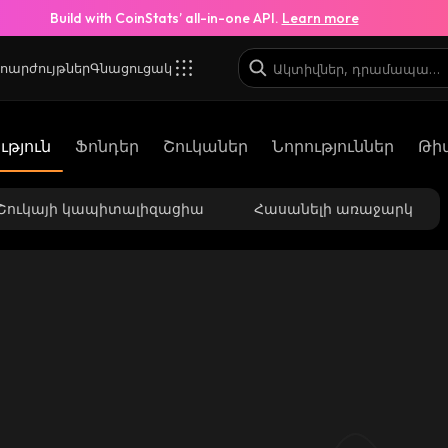
Build with CoinStats’ all-in-one API.
Learn more
ոարժույթներ
Գնացուցակ
Ypump_solana
թյուն
Ֆոնդեր
Շուկաներ
Նորություններ
Թի
3siTgKmX1oWFvKzKtfbNKQ8MFq9kRnA8wQodhbw
Շուկայի կապիտալիզացիա
Հասանելի առաջարկ