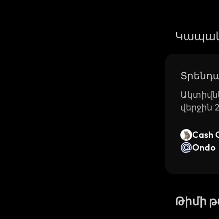
Կապակ
Տրենդա
Ակտիվնե
վերջին 
Cash 
Ondo
Թիմի 