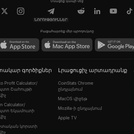
Մնացեք կապի մեջ
ՆՈՐՈՒԹՅՈՒՆՆԵՐ
Բացահայտեք մեր պրոդուկտը
գտակար գործիքներ
Լրացուցիչ արտադրանք
o Profit Calculator/
CoinStats Chrome
պտո Շահույթի
ընդլայնում
վիչ
MacOS վիջեթ
n Calculator/
Mozilla-ի ընդլայնում
պտո Եկամուտի
վիչ
Apple TV
շտական կորստի
վիչ