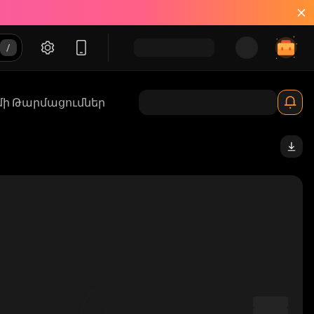
մի Թարմացումներ
Ypump_solana