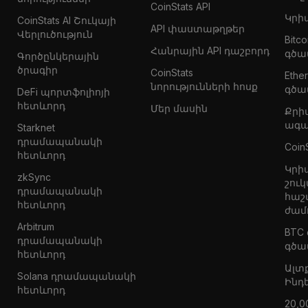
CoinStats API
Կրի
CoinStats AI Շուկայի
API փաստաթղթեր
Վերլուծություն
Bitc
Հանրային API դաշբորդ
գծա
Գործընկերային
ծրագիր
CoinStats
Eth
նորությունների հոսք
գծա
DeFi պորտֆոլիոյի
հետևորդ
Մեր մասին
Քրի
ագա
Starknet
դրամապանակի
Coin
հետևորդ
Կրի
zkSync
շուկ
դրամապանակի
հաշ
հետևորդ
ժամ
Arbitrum
BTC
դրամապանակի
գծա
հետևորդ
Ալտ
Solana դրամապանակի
Ինդ
հետևորդ
20,0