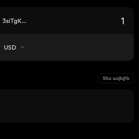
3siTgKmX1oWFvKzKtfbNKQ8MFq9kRnA8wQodhbwYpump_solana
USD
Տես ավելին