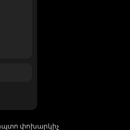
իպտո փոխարկիչ