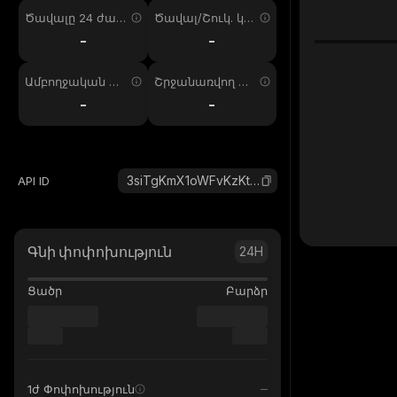
Ծավալը 24 ժամ
Ծավալ/Շուկ. կա
ում
պ. 24ժ
-
-
Ամբողջական առ
Շրջանառվող առ
աջարկ
աջարկ
-
-
3siTgKmX1oWFvKzKtfbNKQ8MFq9kRnA8wQodhbwYpump_solana
API ID
Գնի փոփոխություն
24H
Ցածր
Բարձր
1ժ Փոփոխություն