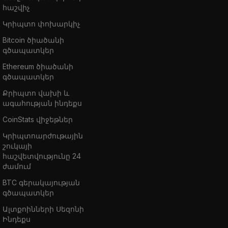
հաշվիչ
Կրիպտո փոխարկիչ
Bitcoin ծիածանի
գծապատկեր
Ethereum ծիածանի
գծապատկեր
Քրիպտո վախի և
ագահության ինդեքս
CoinStats վիջեթներ
Կրիպտոարժութային
շուկայի
հաշվետվությունը 24
ժամում
BTC գերակայության
գծապատկեր
Ալտքոինների Սեզոնի
Ինդեքս