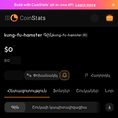
Build with CoinStats’ all-in-one API.
Learn more
kung-fu-hamster Գին
kung-fu-hamster
#0
$0
฿0
Փոխանակել
Հաղորդել
Հետազոտություն
Ֆոնդեր
Շուկաներ
Նորու
Գին
Շուկայի կապիտալիզացիա
Հասանե