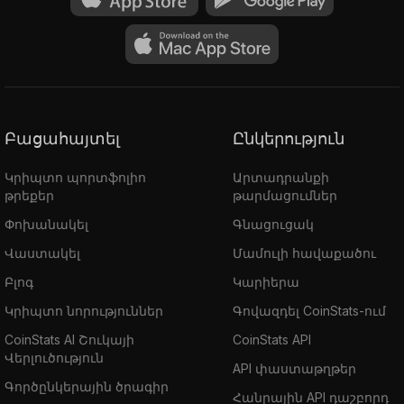
Բացահայտել
Ընկերություն
Կրիպտո պորտֆոլիո
Արտադրանքի
թրեքեր
թարմացումներ
Փոխանակել
Գնացուցակ
Վաստակել
Մամուլի հավաքածու
Բլոգ
Կարիերա
Կրիպտո նորություններ
Գովազդել CoinStats-ում
CoinStats AI Շուկայի
CoinStats API
Վերլուծություն
API փաստաթղթեր
Գործընկերային ծրագիր
Հանրային API դաշբորդ