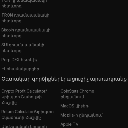
TON դրամապանակի
հետևորդ
TRON դրամապանակի
հետևորդ
Bitcoin դրամապանակի
հետևորդ
SUI դրամապանակի
հետևորդ
Perp DEX հետևիչ
Էկոհամակարգեր
Օգտակար գործիքներ
Լրացուցիչ արտադրանք
Crypto Profit Calculator/
CoinStats Chrome
Կրիպտո Շահույթի
ընդլայնում
Հաշվիչ
MacOS վիջեթ
Return Calculator/Կրիպտո
Mozilla-ի ընդլայնում
Եկամուտի Հաշվիչ
Apple TV
Անմշտական կորստի