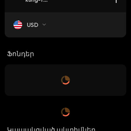
USD
Ֆոնդեր
Կապակցված ակտիվներ