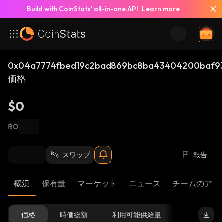
Build with CoinStats’ all-in-one API.
Learn more
0x04a7774fbed19c2bad869bc8ba43404200baf93
価格
$0
฿0
スワップ
報告
概況
保有量
マーケット
ニュース
チームのアッ
価格
時価総額
利用可能供給量