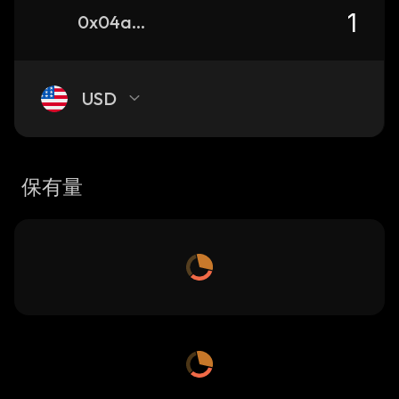
0x04a7774fbed19c2bad869bc8ba43404200baf934_binance_smart
USD
保有量