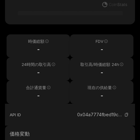
時価総額
FDV
-
-
24時間の取引高
取引高/時価総額 24h
-
-
合計通貨量
現在の供給量
-
-
0x04a7774fbed19c2bad869bc8ba43404200baf934_binance_smart
API ID
価格変動