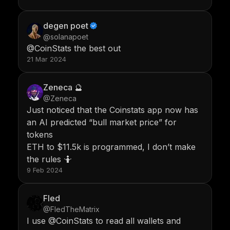
degen poet
@solanapoet
@CoinStats the best out
21 Mar 2024
Zeneca 🔮
@Zeneca
Just noticed that the Coinstats app now has
an AI predicted “bull market price” for
tokens
ETH to $11.5k is programmed, I don’t make
the rules 🤷
9 Feb 2024
Fled
@FledTheMatrix
I use @CoinStats to read all wallets and