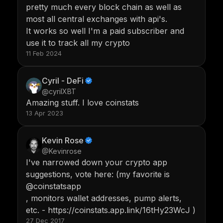
pretty much every block chain as well as
most all central exchanges with api's.
It works so well I'm a paid subscriber and
use it to track all my crypto
11 Feb 2024
Cyril - DeFi
@cyrilXBT
Amazing stuff. I love coinstats
13 Apr 2023
Kevin Rose
@Kevinrose
I've narrowed down your crypto app
suggestions, vote here: (my favorite is
@coinstatsapp
, monitors wallet addresses, pump alerts,
etc. - https://coinstats.app.link/16tHy23WcJ )
27 Dec 2017