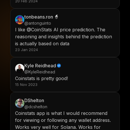
20 Feb 2024
tonbeans.ron 🧙
@antonguinto
I like @CoinStats AI price prediction. The
reasoning and insights behind the prediction
is actually based on data
23 Jan 2024
Kyle Reidhead
@KyleReidhead
Coinstats is pretty good!
15 Nov 2023
DShelton
@dcshelton
Coinstats app is what I would recommend
for viewing or following any wallet address.
Works very well for Solana. Works for