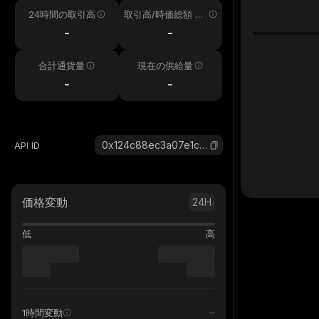
24時間の取引高
取引高/時価総額 24
h
-
-
合計通貨量
現在の供給量
-
-
0x124c88ec3a07e1c8f9409276c2ddef7e252422e2_robinhood
API ID
価格変動
24H
低
高
1時間変動