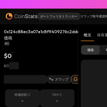
ポートフォリオトラッカー
スワップ
暗号通貨
0x124c88ec3a07e1c8f9409276c2ddef7e252422e2
概況
保有
価格
#0
価格
$0
฿0
スワップ
時価総額
FDV
-
-