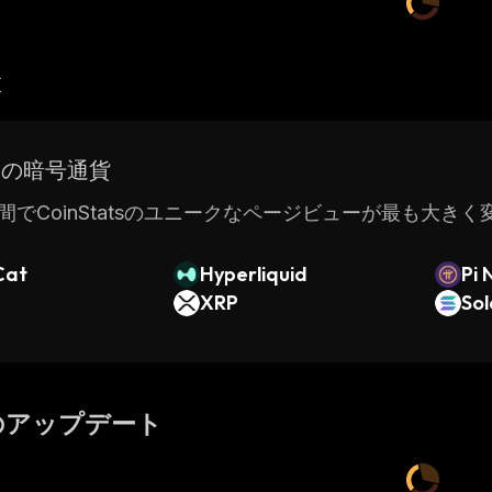
産
ドの暗号通貨
間でCoinStatsのユニークなページビューが最も大き
Cat
Hyperliquid
Pi 
XRP
So
のアップデート