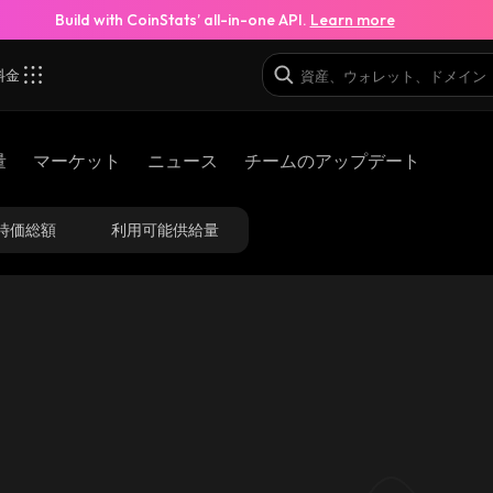
Build with CoinStats’ all-in-one API.
Learn more
料金
_robinhood
量
マーケット
ニュース
チームのアップデート
0x124c88ec3a07e1c8f9409276c2ddef7e252422e2_ro
時価総額
利用可能供給量