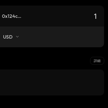
0x124c88ec3a07e1c8f9409276c2ddef7e252422e2_robinhood
USD
詳細