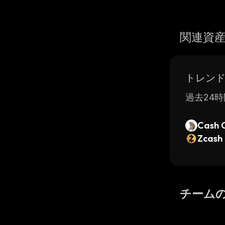
関連資
トレン
過去24時
Cash 
Zcash
チーム