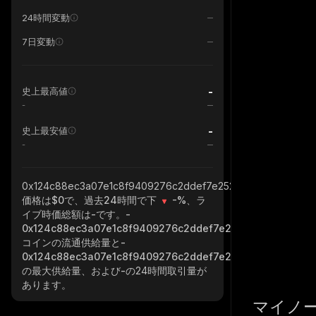
24時間変動
7日変動
-
史上最高値
-
-
史上最安値
-
0x124c88ec3a07e1c8f9409276c2ddef7e252422e2_robinhoo
価格は$0で、過去24時間で下
-%
、ラ
イブ時価総額は
-
です。
-
0x124c88ec3a07e1c8f9409276c2ddef7e252422e2_robinh
コインの流通供給量と
-
0x124c88ec3a07e1c8f9409276c2ddef7e252422e2_robinh
の最大供給量、および
-
の24時間取引量が
あります。
マイノ