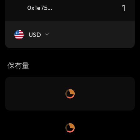
0x1e759ff5ef1c717005ccdfb1e275d6b4221f5234_binance_smart
USD
保有量