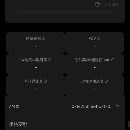
時価総額
FDV
-
-
24時間の取引高
取引高/時価総額 24h
-
-
合計通貨量
現在の供給量
-
-
0x1e759ff5ef1c717005ccdfb1e275d6b4221f5234_binance_smart
API ID
価格変動