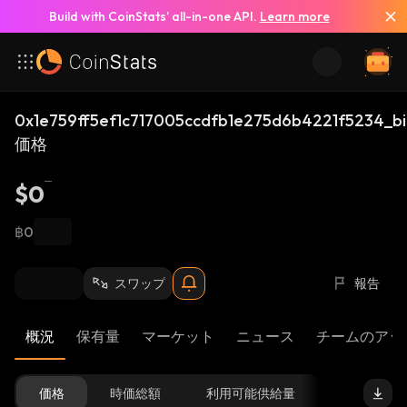
Build with CoinStats’ all-in-one API.
Learn more
0x1e759ff5ef1c717005ccdfb1e275d6b4221f5234_b
価格
$0
฿0
スワップ
報告
概況
保有量
マーケット
ニュース
チームのアッ
価格
時価総額
利用可能供給量