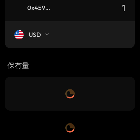
0x4599dbf894f3c4f4bb67115567aa830f11a8dd27_robinhood
USD
保有量