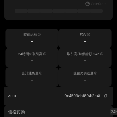
時価総額
FDV
-
-
24時間の取引高
取引高/時価総額 24h
-
-
合計通貨量
現在の供給量
-
-
0x4599dbf894f3c4f4bb67115567aa830f11a8dd27_robinhood
API ID
価格変動
24