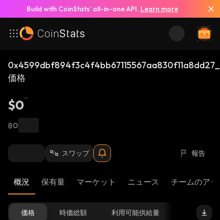
Build with CoinStats’ all-in-one API.
Learn more
0x4599dbf894f3c4f4bb67115567aa830f11a8dd27_
価格
$0
฿0
スワップ
報告
概況
保有量
マーケット
ニュース
チームのアッ
価格
時価総額
利用可能供給量