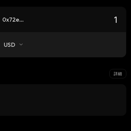
0x72e485fde012ec8a1aad75e274206df5767a1b21_binance_smart
USD
詳細