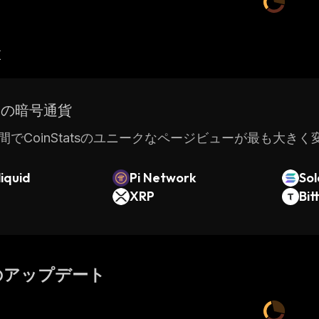
産
ドの暗号通貨
間でCoinStatsのユニークなページビューが最も大き
iquid
Pi Network
So
XRP
Bit
のアップデート