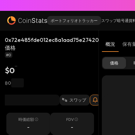
ポートフォリオトラッカー
スワップ
暗号通貨
0x72e485fde012ec8a1aad75e274206df5767a1b21_
概況
保有
価格
#0
価格
$0
฿0
スワップ
時価総額
FDV
-
-