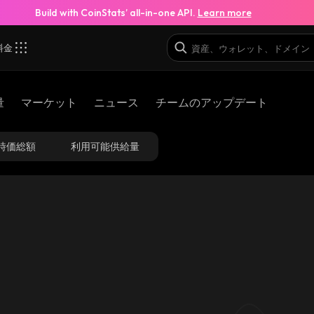
Build with CoinStats’ all-in-one API.
Learn more
料金
binance_smart
量
マーケット
ニュース
チームのアップデート
0x72e485fde012ec8a1aad75e274206df5767a1b21
時価総額
利用可能供給量