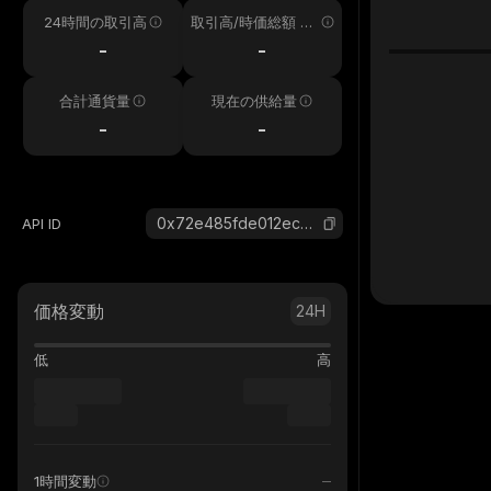
24時間の取引高
取引高/時価総額 24
h
-
-
合計通貨量
現在の供給量
-
-
0x72e485fde012ec8a1aad75e274206df5767a1b21_binance_smart
API ID
価格変動
24H
低
高
1時間変動