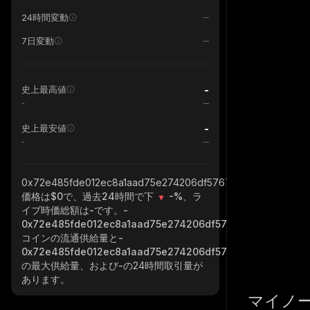
24時間変動
7日変動
-
史上最高値
-
-
史上最安値
-
0x72e485fde012ec8a1aad75e274206df5767a1b21_binance_sm
価格は$0で、過去24時間で下
-%
、ラ
イブ時価総額は
-
です。
-
0x72e485fde012ec8a1aad75e274206df5767a1b21_binance
コインの流通供給量と
-
0x72e485fde012ec8a1aad75e274206df5767a1b21_binance
の最大供給量、および
-
の24時間取引量が
あります。
マイノ