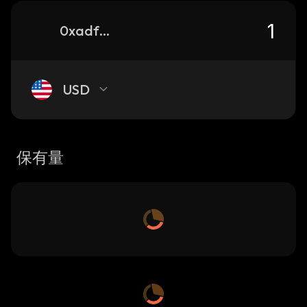
0xadfa169264e84eebb3150543941779b956230ba5_base
USD
保有量