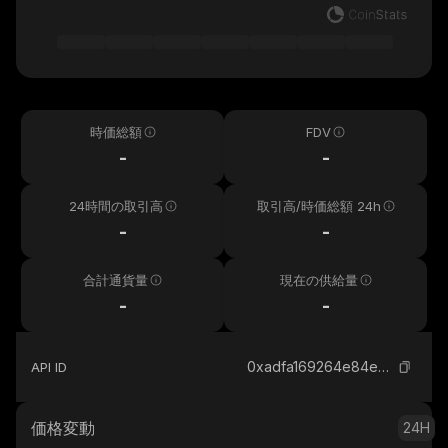
時価総額
FDV
-
-
24時間の取引高
取引高/時価総額 24h
-
-
合計通貨量
現在の供給量
-
-
0xadfa169264e84eebb3150543941779b956230ba5_base
API ID
価格変動
24H