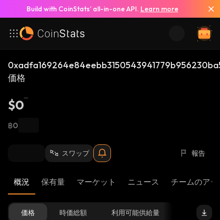
Build with CoinStats’ all-in-one API.
Learn more
0xadfa169264e84eebb3150543941779b956230ba
価格
$0
฿0
スワップ
報告
概況
保有量
マーケット
ニュース
チームのアッ
価格
時価総額
利用可能供給量