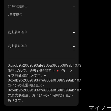
24時間変動
7日変動
-
史上最高値
-
-
史上最安値
-
0xbdb9b2009c93afe865a0f68b399ab40735cc7777_binance_
価格は$0で、過去24時間で下
-%
、ラ
イブ時価総額は
-
です。
-
0xbdb9b2009c93afe865a0f68b399ab40735cc7777_binanc
コインの流通供給量と
-
0xbdb9b2009c93afe865a0f68b399ab40735cc7777_binanc
の最大供給量、および
-
の24時間取引量が
あります。
マイノ