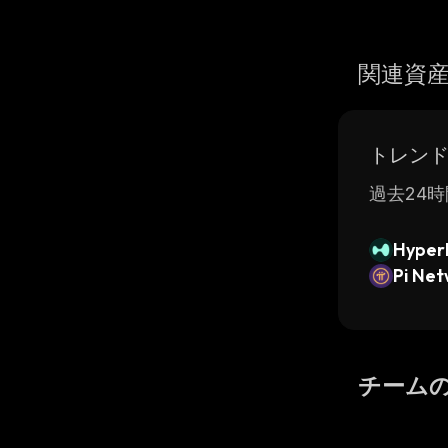
関連資
トレン
過去24時
Hyperl
Pi Ne
チーム