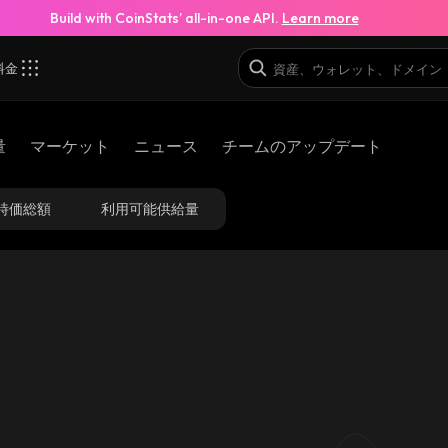
Build with CoinStats’ all-in-one API.
Learn more
料金
7_binance_smart
量
マーケット
ニュース
チームのアップデート
0xbdb9b2009c93afe865a0f68b399ab40735cc
時価総額
利用可能供給量