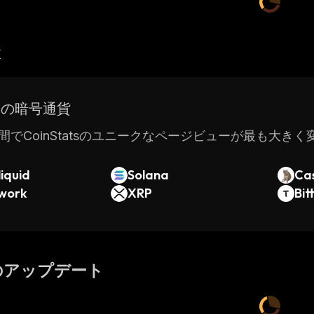
産
ドの暗号通貨
間でCoinStatsのユニークなページビューが最も大き
iquid
Solana
Ca
twork
XRP
Bit
のアップデート