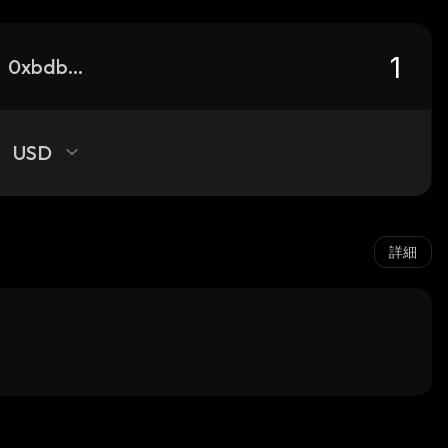
0xbdb9b2009c93afe865a0f68b399ab40735cc7777_binance_smart
USD
詳細