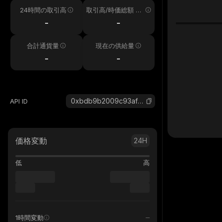
24時間の取引高
取引高/時価総額 24
h
-
-
合計通貨量
現在の供給量
-
-
0xbdb9b2009c93afe865a0f68b399ab40735cc7777_binance_smart
API ID
価格変動
24H
低
高
1時間変動