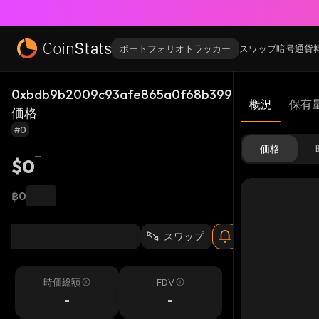
ポートフォリオトラッカー
スワップ
暗号通貨
0xbdb9b2009c93afe865a0f68b399ab40735cc777
概況
保有
価格
#0
価格
$0
฿0
スワップ
時価総額
FDV
-
-