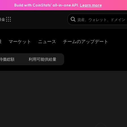
Build with CoinStats’ all-in-one API.
Learn more
料金
_binance_smart
量
マーケット
ニュース
チームのアップデート
0xd78e6730b9b6009741f21b1f60e66bd27e6963
時価総額
利用可能供給量