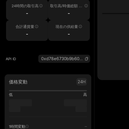
24時間の取引高
取引高/時価総額 24
h
-
-
合計通貨量
現在の供給量
-
-
0xd78e6730b9b6009741f21b1f60e66bd27e6963ed_binance_smart
API ID
価格変動
24H
低
高
1時間変動