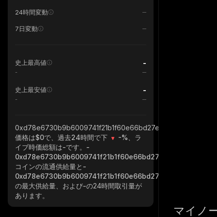
24時間変動
7日変動
-
史上最高値
-
-
史上最安値
-
0xd78e6730b9b6009741f21b1f60e66bd27e6963ed_binance_
価格は$0で、過去24時間で下
-%
、ラ
イブ時価総額は
-
です。
-
0xd78e6730b9b6009741f21b1f60e66bd27e6963ed_binanc
コインの流通供給量と
-
0xd78e6730b9b6009741f21b1f60e66bd27e6963ed_binanc
の最大供給量、および
-
の24時間取引量が
あります。
マイノ