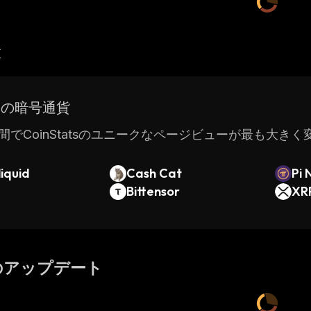
産
ドの暗号通貨
間でCoinStatsのユニークなページビューが最も大き
iquid
Cash Cat
Pi 
Bittensor
XR
のアップデート