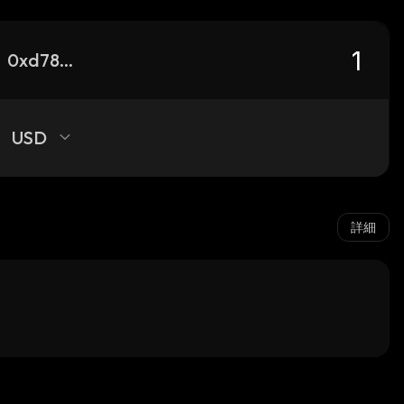
0xd78e6730b9b6009741f21b1f60e66bd27e6963ed_binance_smart
USD
詳細