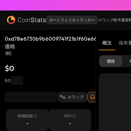
ポートフォリオトラッカー
スワップ
暗号通貨
0xd78e6730b9b6009741f21b1f60e66bd27e6963ed
概況
保有
価格
#0
価格
$0
฿0
スワップ
時価総額
FDV
-
-