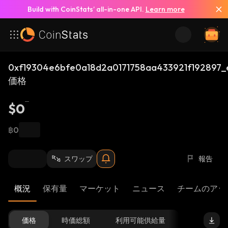
Build with CoinStats’ all-in-one API.
Learn more
0xf19304e6bfe0a18d2a0171758aa433921f192897_
価格
$0
฿0
スワップ
報告
概況
保有量
マーケット
ニュース
チームのアッ
価格
時価総額
利用可能供給量