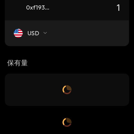
0xf19304e6bfe0a18d2a0171758aa433921f192897_ethereum
USD
保有量