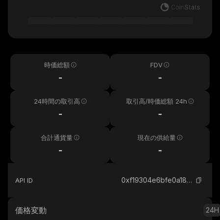
時価総額
FDV
-
-
24時間の取引高
取引高/時価総額 24h
-
-
合計通貨量
現在の供給量
-
-
0xf19304e6bfe0a18d2a0171758aa433921f192897_ethereum
API ID
価格変動
24H