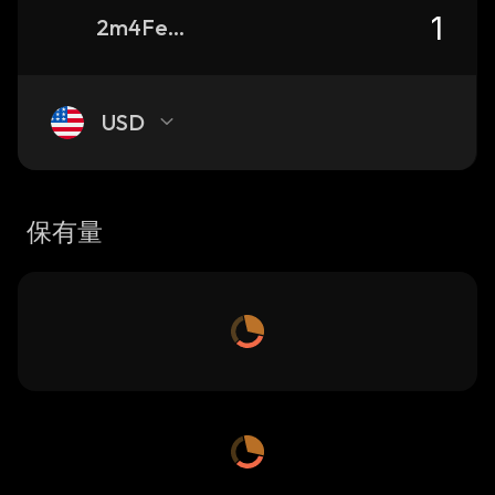
2m4FedbsePhKKb2AQKTGmvLDvd4QvfzTYbLvoXUkCXFA_solana
USD
保有量