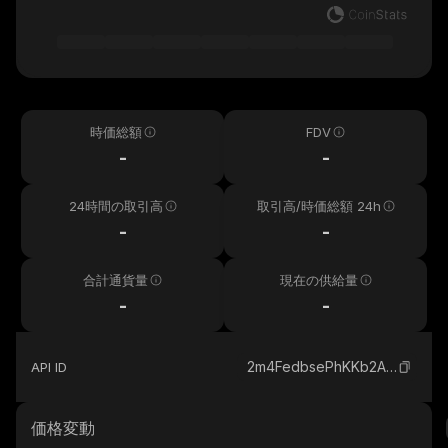
時価総額
FDV
-
-
24時間の取引高
取引高/時価総額 24h
-
-
合計通貨量
現在の供給量
-
-
2m4FedbsePhKKb2AQKTGmvLDvd4QvfzTYbLvoXUkCXFA_solana
API ID
価格変動