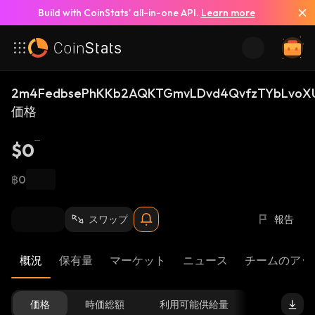
Build with CoinStats’ all-in-one API.
Learn more
2m4FedbsePhKKb2AQKTGmvLDvd4QvfzTYbLvoXU
価格
$0
฿0
スワップ
報告
概況
保有量
マーケット
ニュース
チームのアッ
価格
時価総額
利用可能供給量