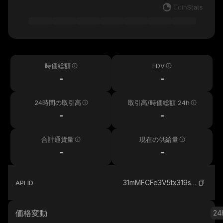
時価総額
FDV
-
-
24時間の取引高
取引高/時価総額 24h
-
-
合計通貨量
現在の供給量
-
-
31mMFCFe3V5tx319s5kNfnPrYCzc8SuxPofGcyfepump_solana
API ID
価格変動
24