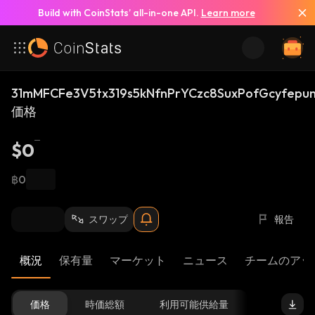
Build with CoinStats’ all-in-one API.
Learn more
31mMFCFe3V5tx319s5kNfnPrYCzc8SuxPofGcyfepu
価格
$0
฿0
スワップ
報告
概況
保有量
マーケット
ニュース
チームのアッ
価格
時価総額
利用可能供給量