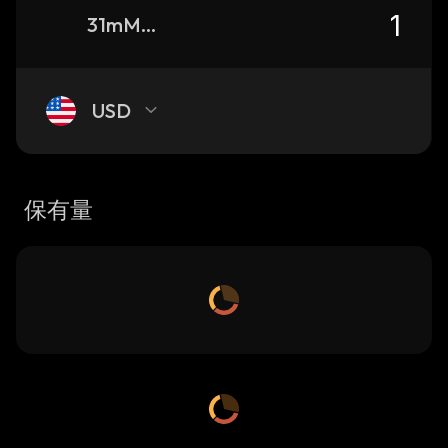
31mMFCFe3V5tx319s5kNfnPrYCzc8SuxPofGcyfepump_solana
USD
保有量