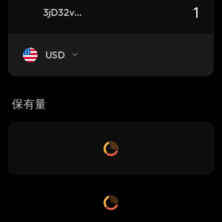
3jD32vxnBa1GXtaA7kedP595xER4QNZmivgVg15wmrgg_solana
USD
保有量