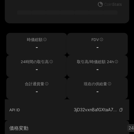
時価総額
FDV
-
-
24時間の取引高
取引高/時価総額 24h
-
-
合計通貨量
現在の供給量
-
-
3jD32vxnBa1GXtaA7kedP595xER4QNZmivgVg15wmrgg_solana
API ID
価格変動
24