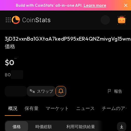
Build with CoinStats’ all-in-one API.
Learn more
3jD32vxnBa1GXtaA7kedP595xER4QNZmivgVg15wmr
価格
$0
฿0
スワップ
報告
概況
保有量
マーケット
ニュース
チームのアッ
価格
時価総額
利用可能供給量