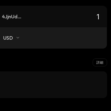
4JjnUd1yWMiAYTXgJAmZJZTWVkDf9sQctd7kPJN82bjM_solana
USD
詳細