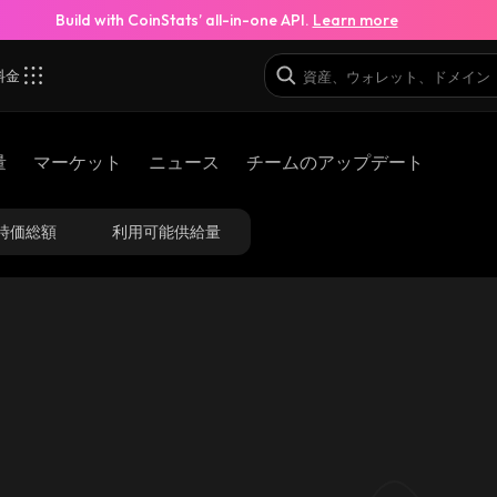
Build with CoinStats’ all-in-one API.
Learn more
料金
bjM_solana
量
マーケット
ニュース
チームのアップデート
4JjnUd1yWMiAYTXgJAmZJZTWVkDf9sQctd7kPJN82bjM
時価総額
利用可能供給量