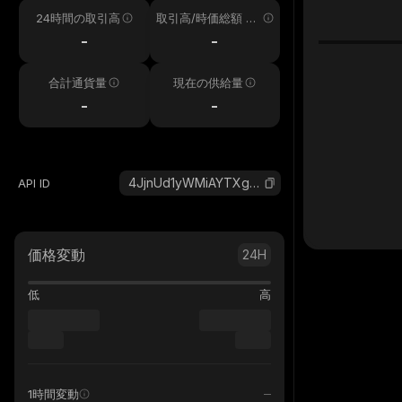
24時間の取引高
取引高/時価総額 24
h
-
-
合計通貨量
現在の供給量
-
-
4JjnUd1yWMiAYTXgJAmZJZTWVkDf9sQctd7kPJN82bjM_solana
API ID
価格変動
24H
低
高
1時間変動