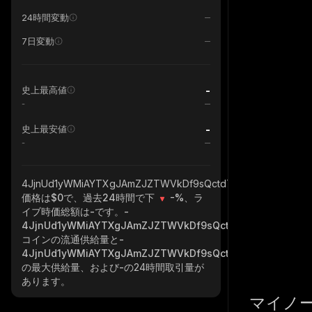
24時間変動
7日変動
-
史上最高値
-
-
史上最安値
-
4JjnUd1yWMiAYTXgJAmZJZTWVkDf9sQctd7kPJN82bjM_sola
価格は$0で、過去24時間で下
-%
、ラ
イブ時価総額は
-
です。
-
4JjnUd1yWMiAYTXgJAmZJZTWVkDf9sQctd7kPJN82bjM_so
コインの流通供給量と
-
4JjnUd1yWMiAYTXgJAmZJZTWVkDf9sQctd7kPJN82bjM_so
の最大供給量、および
-
の24時間取引量が
あります。
マイノ