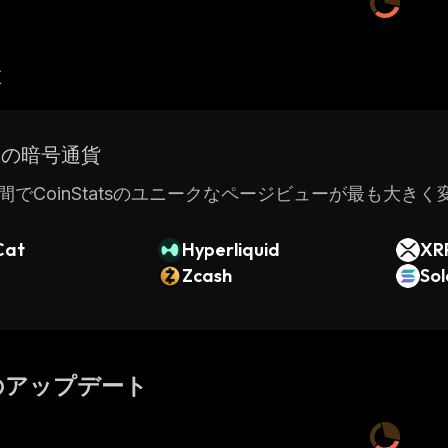
産
ドの暗号通貨
間でCoinStatsのユニークなページビューが最も大き
Cat
Hyperliquid
XR
Zcash
So
のアップデート