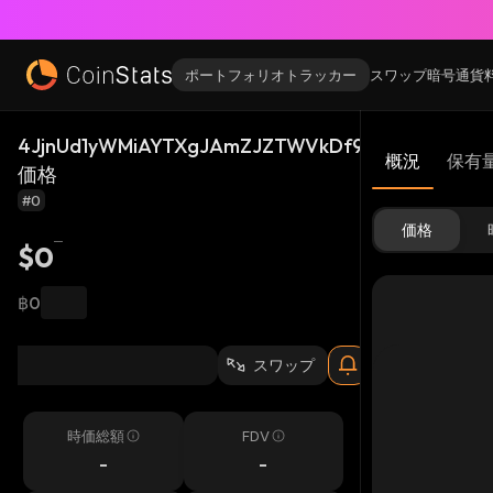
ポートフォリオトラッカー
スワップ
暗号通貨
4JjnUd1yWMiAYTXgJAmZJZTWVkDf9sQctd7kPJN82
概況
保有
価格
#0
価格
$0
฿0
スワップ
時価総額
FDV
-
-