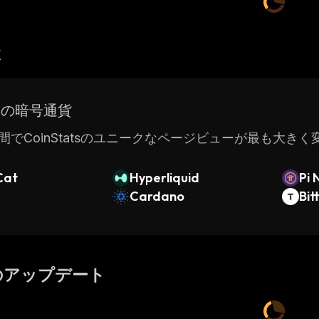
産
ドの暗号通貨
間でCoinStatsのユニークなページビューが最も大き
Cat
Hyperliquid
Pi 
Cardano
Bit
のアップデート