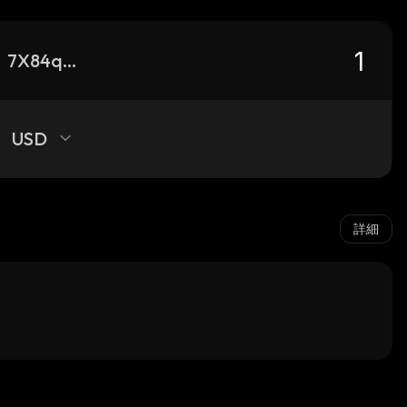
7X84qLj14hs5j1YNGimWfhMEVMrnrCtkMUDnkWyk8jKA_solana
USD
詳細