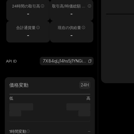
24時間の取引高
取引高/時価総額 24
h
-
-
合計通貨量
現在の供給量
-
-
7X84qLj14hs5j1YNGimWfhMEVMrnrCtkMUDnkWyk8jKA_solana
API ID
価格変動
24H
低
高
1時間変動