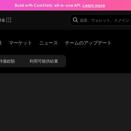
Build with CoinStats’ all-in-one API.
Learn more
料金
KA_solana
量
マーケット
ニュース
チームのアップデート
7X84qLj14hs5j1YNGimWfhMEVMrnrCtkMUDnkWyk8jKA_
時価総額
利用可能供給量