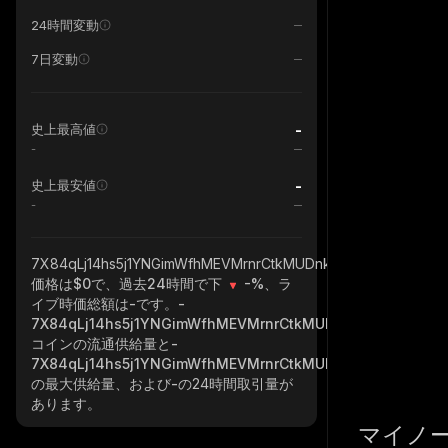
24時間変動
7日変動
-
史上最高値
-
-
史上最安値
-
7X84qLj14hs5j1YNGimWfhMEVMrnrCtkMUDnkWyk8jKA_solana
価格は$0で、過去24時間で下
-%
、ラ
イブ時価総額は
-
です。
-
7X84qLj14hs5j1YNGimWfhMEVMrnrCtkMUDnkWyk8jKA_sol
コインの流通供給量と
-
7X84qLj14hs5j1YNGimWfhMEVMrnrCtkMUDnkWyk8jKA_sol
の最大供給量、および
-
の24時間取引量が
あります。
マイノ