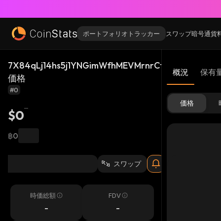
ポートフォリオトラッカー
スワップ
暗号通貨
7X84qLj14hs5j1YNGimWfhMEVMrnrCtkMUDnkWyk8j
概況
保有
価格
#0
価格
$0
฿0
スワップ
時価総額
FDV
-
-