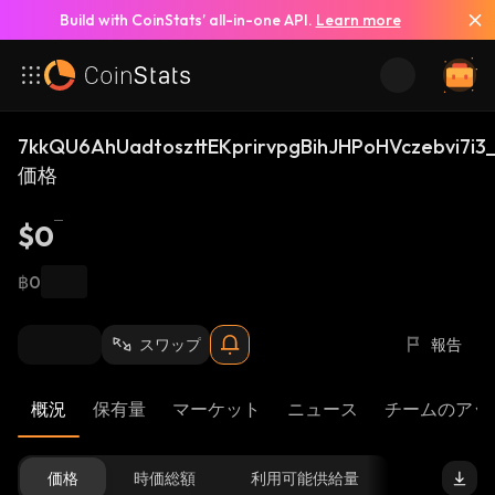
Build with CoinStats’ all-in-one API.
Learn more
7kkQU6AhUadtoszttEKprirvpgBihJHPoHVczebvi7i3_
価格
$0
฿0
スワップ
報告
概況
保有量
マーケット
ニュース
チームのアッ
価格
時価総額
利用可能供給量