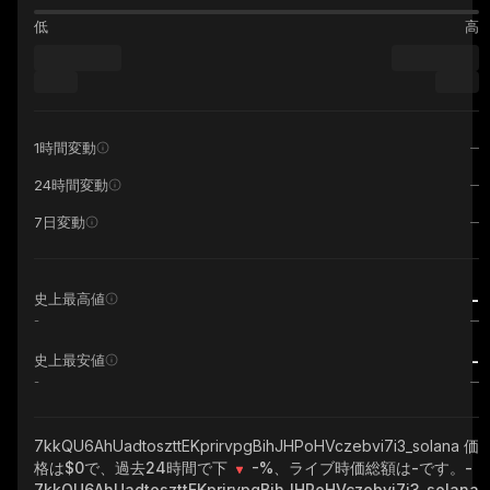
低
高
1時間変動
24時間変動
7日変動
-
史上最高値
-
-
史上最安値
-
7kkQU6AhUadtoszttEKprirvpgBihJHPoHVczebvi7i3_solana
価
格は$0で、過去24時間で下
-%
、ライブ時価総額は
-
です。
-
7kkQU6AhUadtoszttEKprirvpgBihJHPoHVczebvi7i3_solana