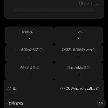
時価総額
FDV
-
-
24時間の取引高
取引高/時価総額 24h
-
-
合計通貨量
現在の供給量
-
-
7kkQU6AhUadtoszttEKprirvpgBihJHPoHVczebvi7i3_solana
API ID
価格変動
24H