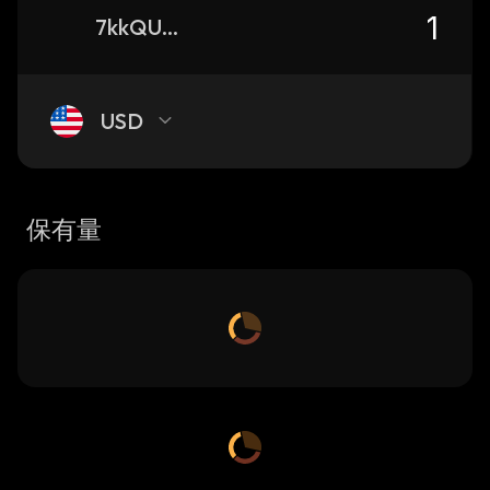
7kkQU6AhUadtoszttEKprirvpgBihJHPoHVczebvi7i3_solana
USD
保有量