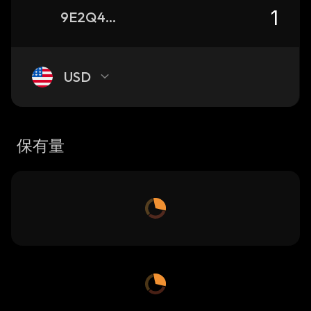
9E2Q4KKxLS5Y4bu6RKvjg5wQ2kzaLkiVsMt7zwMZpump_solana
USD
保有量