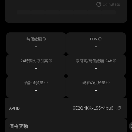
時価総額
FDV
-
-
24時間の取引高
取引高/時価総額 24h
-
-
合計通貨量
現在の供給量
-
-
9E2Q4KKxLS5Y4bu6RKvjg5wQ2kzaLkiVsMt7zwMZpump_solana
API ID
価格変動