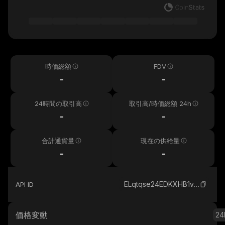
時価総額
FDV
-
-
24時間の取引高
取引高/時価総額 24h
-
-
合計通貨量
現在の供給量
-
-
ELqtqse24EDKXHB1vCvxf5qp7ajYdzU1TQHGG4VH15Ht_solana
API ID
価格変動
24