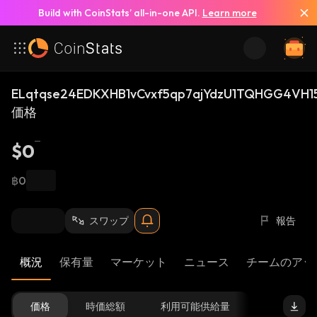
Build with CoinStats’ all-in-one API.
Learn more
ELqtqse24EDKXHB1vCvxf5qp7ajYdzU1TQHGG4VH15
価格
$0
฿0
スワップ
報告
概況
保有量
マーケット
ニュース
チームのアッ
価格
時価総額
利用可能供給量