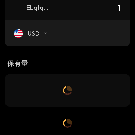
ELqtqse24EDKXHB1vCvxf5qp7ajYdzU1TQHGG4VH15Ht_solana
USD
保有量